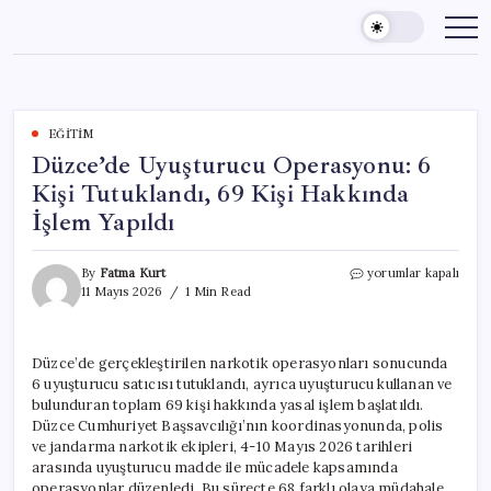
Skip
to
content
EĞITIM
Düzce’de Uyuşturucu Operasyonu: 6
Kişi Tutuklandı, 69 Kişi Hakkında
İşlem Yapıldı
Düzce’de
By
Fatma Kurt
yorumlar kapalı
Uyuşturucu
11 Mayıs 2026
1 Min Read
Operasyonu:
6
Kişi
Düzce’de gerçekleştirilen narkotik operasyonları sonucunda
Tutuklandı,
6 uyuşturucu satıcısı tutuklandı, ayrıca uyuşturucu kullanan ve
69
Kişi
bulunduran toplam 69 kişi hakkında yasal işlem başlatıldı.
Hakkında
Düzce Cumhuriyet Başsavcılığı’nın koordinasyonunda, polis
İşlem
ve jandarma narkotik ekipleri, 4-10 Mayıs 2026 tarihleri
Yapıldı
arasında uyuşturucu madde ile mücadele kapsamında
için
operasyonlar düzenledi. Bu süreçte 68 farklı olaya müdahale