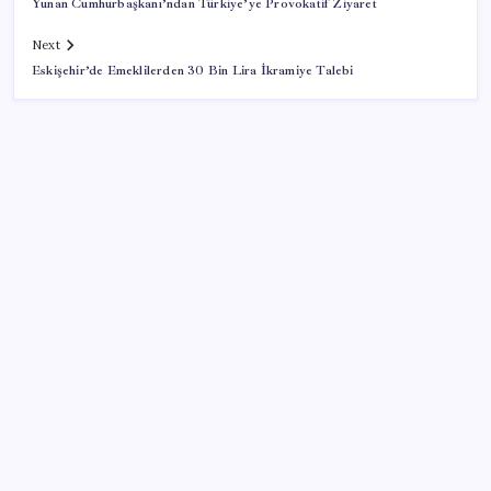
Yunan Cumhurbaşkanı’ndan Türkiye’ye Provokatif Ziyaret
Next
Eskişehir’de Emeklilerden 30 Bin Lira İkramiye Talebi
SON YAZILAR
AKP, milletvekillerini ‘çerçeve yasa’ teklifi için kapalı
grup toplantısına çağırdı
DİSK-AR: Asgari ücret 5 bin 576 lira eridi
İETT’den sinemaya destek
Robotlar artık işi yarıda kesmeden karar verecek: