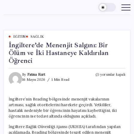
Skip
to
content
EĞITIM
SAĞLIK
İngiltere’de Menenjit Salgını: Bir
Ölüm ve İki Hastaneye Kaldırılan
Öğrenci
İngiltere’de
By
Fatma Kurt
yorumlar kapalı
Menenjit
16 Mayıs 2026
1 Min Read
Salgını:
Bir
Ölüm
İngiltere’nin Reading bölgesinde menenjit vakalarının
ve
artması, sağlık otoritelerini harekete geçirdi. Yetkililer,
İki
Hastaneye
hastalık nedeniyle bir öğrencinin hayatını kaybettiğini, iki
Kaldırılan
öğrencinin ise tedavi altında olduğunu açıkladı.
Öğrenci
için
İngiltere Sağlık Güvenliği Ajansı (UKHSA) tarafından yapılan
açıklamada, Reading bölgesinde tespit edilen menenjit