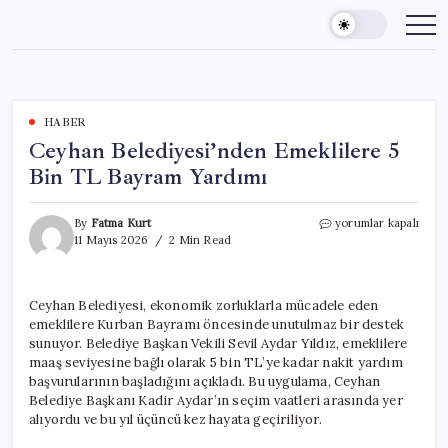
Skip
to
content
HABER
Ceyhan Belediyesi’nden Emeklilere 5
Bin TL Bayram Yardımı
Ceyhan
By
Fatma Kurt
yorumlar kapalı
Belediyesi’nden
11 Mayıs 2026
2 Min Read
Emeklilere
5
Bin
Ceyhan Belediyesi, ekonomik zorluklarla mücadele eden
TL
emeklilere Kurban Bayramı öncesinde unutulmaz bir destek
Bayram
Yardımı
sunuyor. Belediye Başkan Vekili Sevil Aydar Yıldız, emeklilere
için
maaş seviyesine bağlı olarak 5 bin TL’ye kadar nakit yardım
başvurularının başladığını açıkladı. Bu uygulama, Ceyhan
Belediye Başkanı Kadir Aydar’ın seçim vaatleri arasında yer
alıyordu ve bu yıl üçüncü kez hayata geçiriliyor.