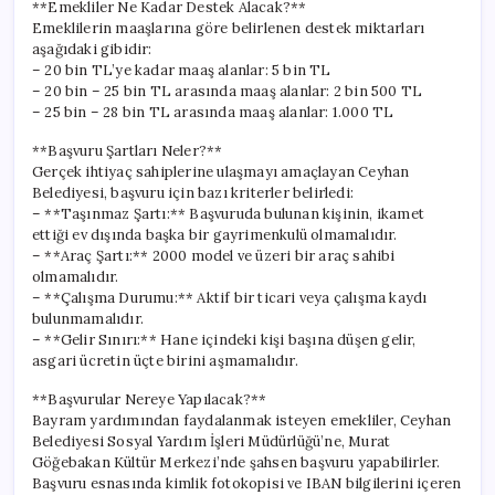
**Emekliler Ne Kadar Destek Alacak?**
Emeklilerin maaşlarına göre belirlenen destek miktarları
aşağıdaki gibidir:
– 20 bin TL’ye kadar maaş alanlar: 5 bin TL
– 20 bin – 25 bin TL arasında maaş alanlar: 2 bin 500 TL
– 25 bin – 28 bin TL arasında maaş alanlar: 1.000 TL
**Başvuru Şartları Neler?**
Gerçek ihtiyaç sahiplerine ulaşmayı amaçlayan Ceyhan
Belediyesi, başvuru için bazı kriterler belirledi:
– **Taşınmaz Şartı:** Başvuruda bulunan kişinin, ikamet
ettiği ev dışında başka bir gayrimenkulü olmamalıdır.
– **Araç Şartı:** 2000 model ve üzeri bir araç sahibi
olmamalıdır.
– **Çalışma Durumu:** Aktif bir ticari veya çalışma kaydı
bulunmamalıdır.
– **Gelir Sınırı:** Hane içindeki kişi başına düşen gelir,
asgari ücretin üçte birini aşmamalıdır.
**Başvurular Nereye Yapılacak?**
Bayram yardımından faydalanmak isteyen emekliler, Ceyhan
Belediyesi Sosyal Yardım İşleri Müdürlüğü’ne, Murat
Göğebakan Kültür Merkezi’nde şahsen başvuru yapabilirler.
Başvuru esnasında kimlik fotokopisi ve IBAN bilgilerini içeren