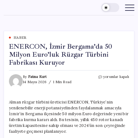
Skip
to
content
HABER
ENERCON, İzmir Bergama’da 50
Milyon Euro’luk Rüzgar Türbini
Fabrikası Kuruyor
ENERCON,
By
Fatma Kurt
yorumlar kapalı
İzmir
14 Mayıs 2026
1 Min Read
Bergama’da
50
Milyon
Alman rüzgar türbini üreticisi ENERCON, Türkiye’nin
Euro’luk
yenilenebilir enerji potansiyelinden faydalanmak amacıyla
Rüzgar
Türbini
İzmir’in Bergama ilçesinde 50 milyon Euro değerinde yeni bir
Fabrikası
fabrika kurma kararı aldı. Bu tesisin, yıllık 450 rotor kanadı
Kuruyor
üretim kapasitesine sahip olması ve 2024’ün son çeyreğinde
için
faaliyete geçmesi planlanıyor.