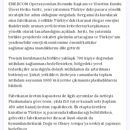
ENERCON Operasyondan Sorumlu Başkanı ve Yönetim Kurulu
Üyesi Heiko Juritz, yeni yatırımın Türkiye’deki pazara yönelik
stratejik bir adım olduğunu vurguladı. Bergama’da kurulacak
olan fabrikanın, özellikle Türkiye’deki karasal rüzgar enerjisi
ihalelerinde aranan yerli üretim kriterlerini karşılamaya
yönelik olarak tasarlandığını açıkladı. Juritz, bu yatırımla
birlikte projelerde rekabet gücünün artacağına ve Türkiye’nin
yenilenebilir enerji ekosistemine önemli katkılar
sağlanacağına inandıklarını dile getirdi.
Tesisin kurulmasıyla birlikte yaklaşık 700 kişiye doğrudan
istihdam sağlanması hedeflenirken, bölgedeki yerel
tedarikçiler aracılığıyla dolaylı istihdamın da artırılması
bekleniyor. Şirket yetkilileri, ilerleyen zamanlarda toplam
istihdam sayısının 1000’in üzerine çıkmasını planladıklarını
bildirdi.
Fabrikanın üretim kapasitesi ile ilgili ayrıntılar da netleşti.
Planlamalara göre tesis, yılda 150 rotor kanadı seti (toplam
450 adet kanat) üretim yapabilecek. İlk etapta üretilen
kanatların Türkiye iç pazarında kullanılacağı belirtilirken,
gelecekte fabrikanın bir ihracat üssü olarak da
konumlandırılarak Doğu ve Güney Avrupa’ya sevkiyat yapmayı
hedefliyor.