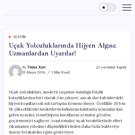
Skip
to
content
EĞITIM
Uçak Yolculuklarında Hijyen Algısı:
Uzmanlardan Uyarılar!
Uçak
By
Fatma Kurt
yorumlar kapalı
Yolculuklarında
13 Mayıs 2026
1 Min Read
Hijyen
Algısı:
Uzmanlardan
Uçak yolculukları, modern yaşamın sunduğu büyük
Uyarılar!
kolaylıklardan biri olarak öne çıkıyor; ancak dar kabinlerdeki
için
hijyen koşulları sık sık tartışma konusu oluyor. Özellikle 30 bin
fit yükseklikteki tuvaletlerin kullanımı hakkında uzmanlardan
gelen uyarılar, temel hijyen kurallarını yeniden gözden
geçirmemizi sağlıyor. Araştırmalar, uçak tuvaletlerinde elleri
yıkamanın yolcuları düşündüklerinden daha fazla bakteriye
maruz bırakabileceğini gösteriyor.