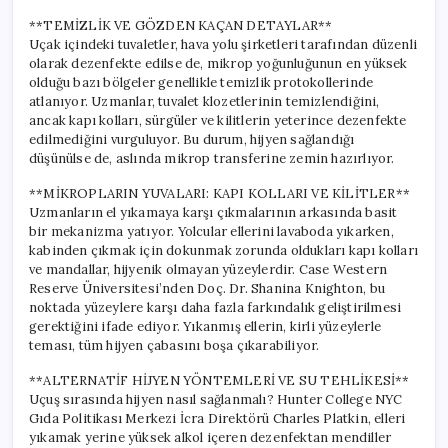
**TEMİZLİK VE GÖZDEN KAÇAN DETAYLAR**
Uçak içindeki tuvaletler, hava yolu şirketleri tarafından düzenli
olarak dezenfekte edilse de, mikrop yoğunluğunun en yüksek
olduğu bazı bölgeler genellikle temizlik protokollerinde
atlanıyor. Uzmanlar, tuvalet klozetlerinin temizlendiğini,
ancak kapı kolları, sürgüler ve kilitlerin yeterince dezenfekte
edilmediğini vurguluyor. Bu durum, hijyen sağlandığı
düşünülse de, aslında mikrop transferine zemin hazırlıyor.
**MİKROPLARIN YUVALARI: KAPI KOLLARI VE KİLİTLER**
Uzmanların el yıkamaya karşı çıkmalarının arkasında basit
bir mekanizma yatıyor. Yolcular ellerini lavaboda yıkarken,
kabinden çıkmak için dokunmak zorunda oldukları kapı kolları
ve mandallar, hijyenik olmayan yüzeylerdir. Case Western
Reserve Üniversitesi’nden Doç. Dr. Shanina Knighton, bu
noktada yüzeylere karşı daha fazla farkındalık geliştirilmesi
gerektiğini ifade ediyor. Yıkanmış ellerin, kirli yüzeylerle
teması, tüm hijyen çabasını boşa çıkarabiliyor.
**ALTERNATİF HİJYEN YÖNTEMLERİ VE SU TEHLİKESİ**
Uçuş sırasında hijyen nasıl sağlanmalı? Hunter College NYC
Gıda Politikası Merkezi İcra Direktörü Charles Platkin, elleri
yıkamak yerine yüksek alkol içeren dezenfektan mendiller