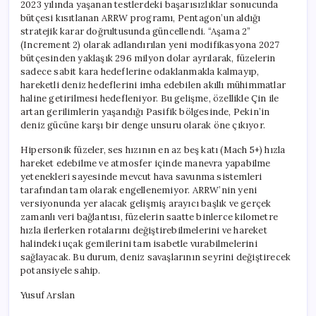
2023 yılında yaşanan testlerdeki başarısızlıklar sonucunda
bütçesi kısıtlanan ARRW programı, Pentagon’un aldığı
stratejik karar doğrultusunda güncellendi. “Aşama 2”
(Increment 2) olarak adlandırılan yeni modifikasyona 2027
bütçesinden yaklaşık 296 milyon dolar ayrılarak, füzelerin
sadece sabit kara hedeflerine odaklanmakla kalmayıp,
hareketli deniz hedeflerini imha edebilen akıllı mühimmatlar
haline getirilmesi hedefleniyor. Bu gelişme, özellikle Çin ile
artan gerilimlerin yaşandığı Pasifik bölgesinde, Pekin’in
deniz gücüne karşı bir denge unsuru olarak öne çıkıyor.
Hipersonik füzeler, ses hızının en az beş katı (Mach 5+) hızla
hareket edebilme ve atmosfer içinde manevra yapabilme
yetenekleri sayesinde mevcut hava savunma sistemleri
tarafından tam olarak engellenemiyor. ARRW’nin yeni
versiyonunda yer alacak gelişmiş arayıcı başlık ve gerçek
zamanlı veri bağlantısı, füzelerin saatte binlerce kilometre
hızla ilerlerken rotalarını değiştirebilmelerini ve hareket
halindeki uçak gemilerini tam isabetle vurabilmelerini
sağlayacak. Bu durum, deniz savaşlarının seyrini değiştirecek
potansiyele sahip.
Yusuf Arslan