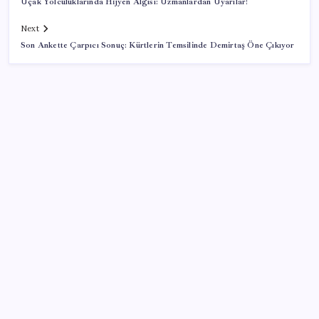
Uçak Yolculuklarında Hijyen Algısı: Uzmanlardan Uyarılar!
Next
Son Ankette Çarpıcı Sonuç: Kürtlerin Temsilinde Demirtaş Öne Çıkıyor
SON YAZILAR
AKP, milletvekillerini ‘çerçeve yasa’ teklifi için kapalı
grup toplantısına çağırdı
DİSK-AR: Asgari ücret 5 bin 576 lira eridi
İETT’den sinemaya destek
Robotlar artık işi yarıda kesmeden karar verecek: