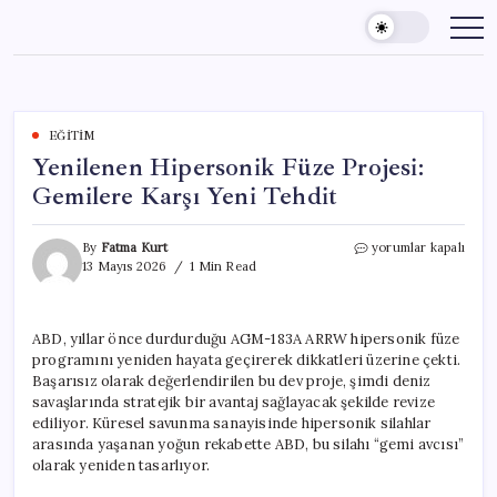
Skip
to
content
EĞITIM
Yenilenen Hipersonik Füze Projesi:
Gemilere Karşı Yeni Tehdit
Yenilenen
By
Fatma Kurt
yorumlar kapalı
Hipersonik
13 Mayıs 2026
1 Min Read
Füze
Projesi:
Gemilere
ABD, yıllar önce durdurduğu AGM-183A ARRW hipersonik füze
Karşı
programını yeniden hayata geçirerek dikkatleri üzerine çekti.
Yeni
Tehdit
Başarısız olarak değerlendirilen bu dev proje, şimdi deniz
için
savaşlarında stratejik bir avantaj sağlayacak şekilde revize
ediliyor. Küresel savunma sanayisinde hipersonik silahlar
arasında yaşanan yoğun rekabette ABD, bu silahı “gemi avcısı”
olarak yeniden tasarlıyor.