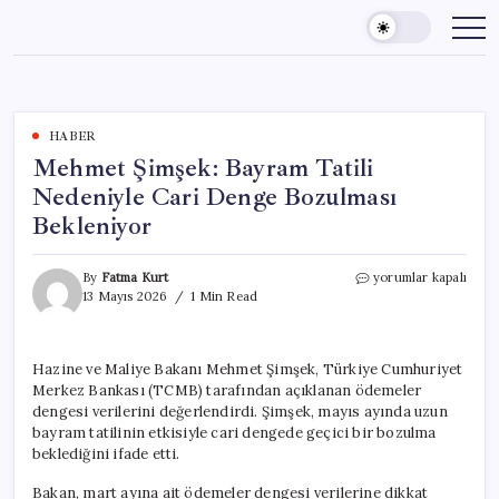
Skip
to
content
HABER
Mehmet Şimşek: Bayram Tatili
Nedeniyle Cari Denge Bozulması
Bekleniyor
Mehmet
By
Fatma Kurt
yorumlar kapalı
Şimşek:
13 Mayıs 2026
1 Min Read
Bayram
Tatili
Nedeniyle
Hazine ve Maliye Bakanı Mehmet Şimşek, Türkiye Cumhuriyet
Cari
Merkez Bankası (TCMB) tarafından açıklanan ödemeler
Denge
Bozulması
dengesi verilerini değerlendirdi. Şimşek, mayıs ayında uzun
Bekleniyor
bayram tatilinin etkisiyle cari dengede geçici bir bozulma
için
beklediğini ifade etti.
Bakan, mart ayına ait ödemeler dengesi verilerine dikkat