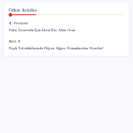
Other Articles
Previous
Yakıt Tasarrufu İçin İdeal Hız: Altın Oran
Next
Uçak Yolculuklarında Hijyen Algısı: Uzmanlardan Uyarılar!
SON YAZILAR
AKP, milletvekillerini ‘çerçeve yasa’ teklifi için kapalı