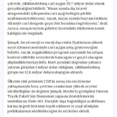
çekerek, yıllıklandırılmış cari açığın 39,7 milyar dolar olarak
gerçekleştiğini bildirdi. “Nisan ayında dış ticaret
dengesindeki iyileşmenin cari açığı belirgin şekilde
azaltmasını bekliyoruz. Ancak, mayıs ayında bayram tatilinin
etkisiyle cari dengede geçici bir bozulma öngörüyoruz,” dedi.
Ayrıca, savaşın turizm gelirleri üzerindeki etkilerinin sınırlı
kaldığını da vurguladı.
Şimşek, bu yıl enerji ve enerji dışı emtia fiyatlarının yüksek
seyir izlemesi nedeniyle cari açığın artış göstereceğini
belirtti. Ancak, uyguladıkları program sayesinde bu artışın
kontrol edilebilir seviyelerde kalacağını ve geçici olacağını
düşündüklerini kaydetti. Mart ayındaki doğrudan yabancı
yatırım girişinin 1 milyar dolar olduğunu, yıllıklandırılmış
girişin ise 12,6 milyar dolara ulaştığını aktardı.
Ülkenin risk priminin CDS’in savaş öncesi döneme
yaklaşmasıyla borç çevirme oranlarının yüksek seyrini
sürdürdüğüne de değinen Şimşek, Meclis’te görüşülen Yatırım
Teşvik Paketi’nin finansman yapısını desteklemesini
umduklarını ifade etti. Enerjide dışa bağımlılığın azaltılması,
katma değerli üretimin teşvik edilmesi ve yeşil dönüşüm
politikalarının sürdürüleceğini de sözlerine ekledi.