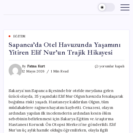
Skip
to
content
EĞITIM
Sapanca’da Otel Havuzunda Yaşamını
Yitiren Elif Nur’un Trajik Hikayesi
Sapanca’da
By
Fatma Kurt
yorumlar kapalı
Otel
12 Mayıs 2026
1 Min Read
Havuzunda
Yaşamını
Yitiren
Sakarya’nın Sapanca ilçesinde bir otelde meydana gelen
Elif
üzücü olayda, 35 yaşındaki Elif Nur Olgun havuzda fenalaşarak
Nur’un
Trajik
boğulma riski yaşadı. Hastaneye kaldırılan Olgun, tüm
Hikayesi
müdahalelere rağmen hayatını kaybetti. Cenazesi, olayın
için
ardından yapılan ilk incelemelerin ardından kesin ölüm
sebebinin belirlenmesi için Sakarya Eğitim ve Araştırma
Hastanesi Korucuk Ön Otopsi Merkezi’ne gönderildi. Elif
Nur’un üç aylık hamile olduğu öğrenilirken, olayla ilgili