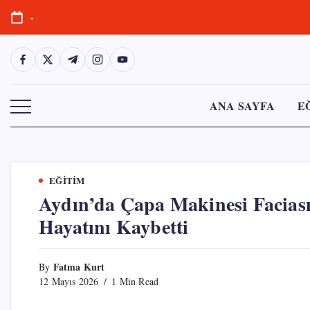
Skip
-
to
content
https://www.facebook.com/
https://twitter.com/
https://t.me/
https://www.instagram.com/
https://youtube.com/
ANA SAYFA
E
EĞITIM
Aydın’da Çapa Makinesi Facias
Hayatını Kaybetti
Fatma Kurt
By
12 Mayıs 2026
1 Min Read