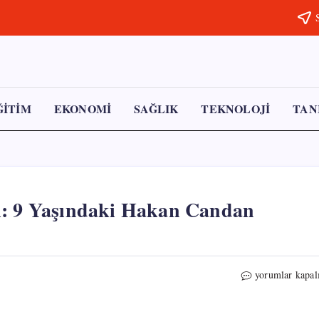
ĞİTİM
EKONOMİ
SAĞLIK
TEKNOLOJİ
TAN
ı: 9 Yaşındaki Hakan Candan
Aydın’da
yorumlar kapal
Çapa
Makinesi
Faciası: