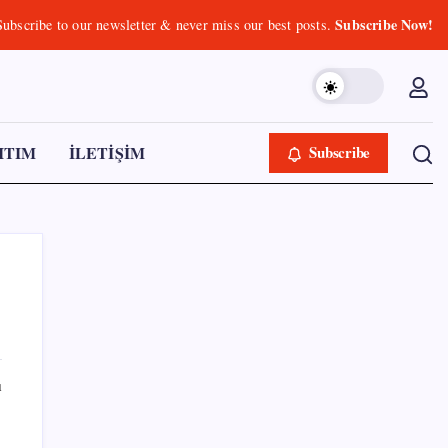
Subscribe Now!
Subscribe to our newsletter & never miss our best posts.
ITIM
İLETİŞİM
Subscribe
SON YAZILAR
ı
Resmi Gazete’de bugün (08.08.2026)