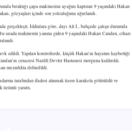
urumda bıraktığı çapa makinesine ayağını kaptıran 9 yaşındaki Hakan
9
Yaşındaki
akan, gözyaşları içinde son yolculuğuna uğurlandı.
Hakan
Candan
da gerçekleşti. İddialara göre, dayı Ali İ., bahçede çalışır durumda
Hayatını
ı. Bu sırada makinenin yanına giden 9 yaşındaki Hakan Candan, cihazı
Kaybetti
ralandı.
için
evk edildi. Yapılan kontrollerde, küçük Hakan’ın hayatını kaybettiği
Candan’ın cenazesi Nazilli Devlet Hastanesi morguna kaldırıldı.
an mezarlıkta defnedildi.
jandarma tarafından ifadesi alınmak üzere karakola götürüldü ve
k üzüntü yarattı.