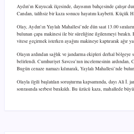
Aydın’ın Kuyucak ilçesinde, dayısının bahçesinde çalışır d
Candan, talihsiz bir kaza sonucu hayatını kaybetti. Küçük H
Olay, Aydın’ın Yaylalı Mahallesi’nde dün saat 13.00 sıraların
bulunan çapa makinesi ile bir süreliğine ilgilenmeyi bırakt
vitese geçirmek isterken ayağını makineye kaptırarak ağır ya
Olayın ardından sağlık ve jandarma ekipleri derhal bölgeye s
belirlendi. Cumhuriyet Savcısı’nın incelemesinin ardından, 
Bugün cenaze namazı kılınarak, Yaylalı Mahallesi’nde bulun
Olayla ilgili başlatılan soruşturma kapsamında, dayı Ali İ. 
sonrasında serbest bırakıldı. Bu üzücü kaza, mahallede büyü