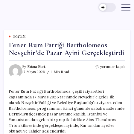
Skip
to
content
EĞITIM
Fener Rum Patriği Bartholomeos
Nevşehir’de Pazar Ayini Gerçekleştirdi
Fener
By
Fatma Kurt
yorumlar kapalı
Rum
17 Mayıs 2026
1 Min Read
Patriği
Bartholomeos
Nevşehir’de
Fener Rum Patriği Bartholomeos, çeşitli ziyaretleri
Pazar
kapsamında 17 Mayıs 2026 tarihinde Nevşehir’e geldi. İlk
Ayini
Gerçekleştirdi
olarak Nevşehir Valiliği ve Belediye Başkanlığı’nı ziyaret eden
için
Bartholomeos, programının ikinci gününde sabah saatlerinde
Derinkuyu ilçesinde pazar ayinine katıldı. İstanbul ve
Yunanistan’dan gelen bir grup ile birlikte Aios Theodoros
Trion kilisesinde gerçekleşen ayinde, Kur’an’dan ayetler
okundu ve ilahiler seslendirildi.