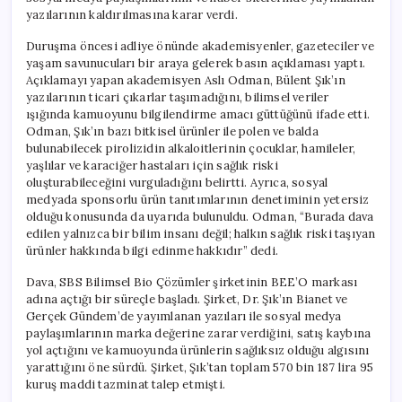
Cezası
yazılarının kaldırılmasına karar verdi.
için
Duruşma öncesi adliye önünde akademisyenler, gazeteciler ve
yaşam savunucuları bir araya gelerek basın açıklaması yaptı.
Açıklamayı yapan akademisyen Aslı Odman, Bülent Şık’ın
yazılarının ticari çıkarlar taşımadığını, bilimsel veriler
ışığında kamuoyunu bilgilendirme amacı güttüğünü ifade etti.
Odman, Şık’ın bazı bitkisel ürünler ile polen ve balda
bulunabilecek pirolizidin alkaloitlerinin çocuklar, hamileler,
yaşlılar ve karaciğer hastaları için sağlık riski
oluşturabileceğini vurguladığını belirtti. Ayrıca, sosyal
medyada sponsorlu ürün tanıtımlarının denetiminin yetersiz
olduğu konusunda da uyarıda bulunuldu. Odman, “Burada dava
edilen yalnızca bir bilim insanı değil; halkın sağlık riski taşıyan
ürünler hakkında bilgi edinme hakkıdır” dedi.
Dava, SBS Bilimsel Bio Çözümler şirketinin BEE’O markası
adına açtığı bir süreçle başladı. Şirket, Dr. Şık’ın Bianet ve
Gerçek Gündem’de yayımlanan yazıları ile sosyal medya
paylaşımlarının marka değerine zarar verdiğini, satış kaybına
yol açtığını ve kamuoyunda ürünlerin sağlıksız olduğu algısını
yarattığını öne sürdü. Şirket, Şık’tan toplam 570 bin 187 lira 95
kuruş maddi tazminat talep etmişti.