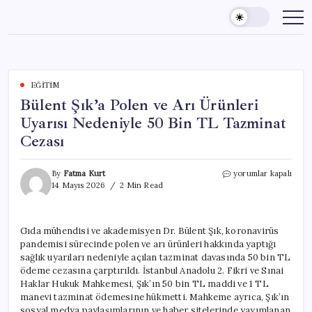
Skip
to
content
EĞITIM
Bülent Şık’a Polen ve Arı Ürünleri
Uyarısı Nedeniyle 50 Bin TL Tazminat
Cezası
Bülent
By
Fatma Kurt
yorumlar kapalı
Şık’a
14 Mayıs 2026
2 Min Read
Polen
ve
Arı
Gıda mühendisi ve akademisyen Dr. Bülent Şık, koronavirüs
Ürünleri
pandemisi sürecinde polen ve arı ürünleri hakkında yaptığı
Uyarısı
Nedeniyle
sağlık uyarıları nedeniyle açılan tazminat davasında 50 bin TL
50
ödeme cezasına çarptırıldı. İstanbul Anadolu 2. Fikri ve Sınai
Bin
Haklar Hukuk Mahkemesi, Şık’ın 50 bin TL maddi ve 1 TL
TL
manevi tazminat ödemesine hükmetti. Mahkeme ayrıca, Şık’ın
Tazminat
sosyal medya paylaşımlarının ve haber sitelerinde yayımlanan