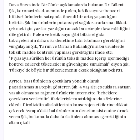
Dava öncesinde BirGün’e açıklamalarda bulunan Dr. Bülent
Şık, koronavirüs döneminde polen, kekik suyu ve benzeri
bitkisel ürünlerin satışında önemli bir artış yaşandığını
belirtti. Şık, bu ürünlerin potansiyel sağlık zararlarına dikkat
çekmek için yazılar yazdığını ancak bu sebeple dava edildiğini
dile getirdi. Polen ve kekik suyu gibi bitkisel gıda
takviyelerinin daha sıkı denetime tabi tutulması gerektiğini
vurgulayan Şık, Tarım ve Orman Bakanlığı’nın bu ürünlerde
toksik madde kontrolü yapması gerektiğini ifade etti.
“Piyasaya sürülen her ürünün toksik madde içerip içermediği
kontrol edilerek tüketicilerin güvenliğine sunulmalı” diyen Şık,
Türkiye’de böyle bir düzenlemenin eksik olduğunu belirtti.
Ayrıca, bazı ürünlerin çocuklara yönelik olarak
pazarlanmasına tepki gösteren Şık, 4 yaş altı çocuklara satışın
yasak olmasına rağmen ürünlerin internette “bebeklere,
çocuklara verilebilir” ifadeleriyle tanıtıldığını da sözlerine
ekledi. Pirolizidin alkaloitlerinin kanserojen etkilerine dikkat
çekerek Avrupa’daki bal ürünlerinin denetim sistemine örnek
veren Şık, bu konuda daha fazla önlem alınması gerektiğinin
altını çizdi.