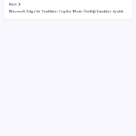
Next
Microsoft Edge’de Yenilikler: Copilot Mode Özelliği Emekliye Ayrıldı
SON YAZILAR
Copilot için radikal karar: Microsoft logoyu
değiştiriyor!
Trump’tan Fed Başkanı Warsh’a: Faiz kararı
tamamen ona bağlı değil
YÖKDİL/2 pazar günü yapılacak
TL mevduat faizi Mart’tan bu yana en düşük seviyede