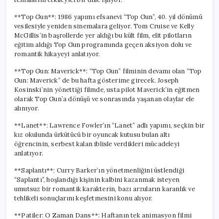
**Top Gun**: 1986 yapımı efsanevi “Top Gun”, 40. yıl dönümü
vesilesiyle yeniden sinemalara geliyor. Tom Cruise ve Kelly
McGillis’in başrollerde yer aldığı bu kült film, elit pilotların
eğitim aldığı Top Gun programında geçen aksiyon dolu ve
romantik hikayeyi anlatıyor.
**Top Gun: Maverick**: “Top Gun” filminin devamı olan “Top
Gun: Maverick” de bu hafta gösterime girecek. Joseph
Kosinski’nin yönettiği filmde, usta pilot Maverick’in eğitmen
olarak Top Gun’a dönüşü ve sonrasında yaşanan olaylar ele
alınıyor.
**Lanet**: Lawrence Fowler’ın “Lanet” adlı yapımı, seçkin bir
kız okulunda ürkütücü bir oyuncak kutusu bulan altı
öğrencinin, serbest kalan iblisle verdikleri mücadeleyi
anlatıyor.
**Saplantı**: Curry Barker’ın yönetmenliğini üstlendiği
“Saplantı”, hoşlandığı kişinin kalbini kazanmak isteyen
umutsuz bir romantik karakterin, bazı arzuların karanlık ve
tehlikeli sonuçlarını keşfetmesini konu alıyor.
**Patiler: O Zaman Dans**: Haftanın tek animasyon filmi