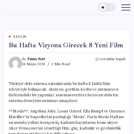
Skip
to
content
SAĞLIK
Bu Hafta Vizyona Girecek 8 Yeni Film
Bu
By
Fatma Kurt
yorumlar kapalı
Hafta
14 Mayıs 2026
2 Min Read
Vizyona
Girecek
8
Türkiye’deki sinema salonlarında bu hafta 8 farklı film
Yeni
izleyiciyle buluşacak. Aksiyon, gerilim, korku ve animasyon
Film
için
türlerindeki bu yapımlar, sinemaseverlere heyecan dolu bir
sinema deneyimi sunmayı amaçlıyor.
**Moda**: Angelina Jolie, Louis Garrel, Ella Rumpf ve Garance
Marillier’in başrollerini paylaştığı “Moda”, Paris Moda Haftası
sırasında yolları kesişen üç kadının hayatlarını konu alıyor.
Alice Winocour’un yönettiği film, güç, kadınlık ve görünürlük
temalarını etkileyici bir dille işliyor.