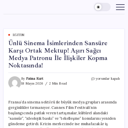
Skip
to
content
EĞITIM
Ünlü Sinema İsimlerinden Sansüre
Karşı Ortak Mektup! Aşırı Sağcı
Medya Patronu İle İlişkiler Kopma
Noktasında!
Ünlü
By
Fatma Kurt
yorumlar kapalı
Sinema
18 Mayıs 2026
2 Min Read
İsimlerinden
Sansüre
Karşı
Fransa’da sinema sektörü ile büyük medya grupları arasında
Ortak
gerginlikler tırmanıyor. Cannes Film Festivali’nin
Mektup!
Aşırı
başlangıcında patlak veren tartışmalar, kültürel alandaki
Sağcı
“sansür”, “ideolojik baskı” ve “tekelleşme” konularını yeniden
Medya
gündeme getirdi. Krizin merkezinde ise muhafazakâr iş
Patronu