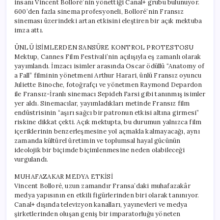
insanı Vincent Bolloré’nin yönettiği Canal+ grubu bulunuyor.
İle
600’den fazla sinema profesyoneli, Bolloré’nin Fransız
İlişkiler
sineması üzerindeki artan etkisini eleştiren bir açık mektuba
Kopma
imza attı.
Noktasında!
için
ÜNLÜ İSİMLERDEN SANSÜRE KONTROL PROTESTOSU
Mektup, Cannes Film Festivali’nin açılışıyla eş zamanlı olarak
yayımlandı. İmzacı isimler arasında Oscar ödüllü “Anatomy of
a Fall” filminin yönetmeni Arthur Harari, ünlü Fransız oyuncu
Juliette Binoche, fotoğrafçı ve yönetmen Raymond Depardon
ile Fransız-İranlı sinemacı Sepideh Farsi gibi tanınmış isimler
yer aldı. Sinemacılar, yayımladıkları metinde Fransız film
endüstrisinin “aşırı sağcı bir patronun etkisi altına girmesi”
riskine dikkat çekti. Açık mektupta, bu durumun yalnızca film
içeriklerinin benzerleşmesine yol açmakla kalmayacağı, aynı
zamanda kültürel üretimin ve toplumsal hayal gücünün
ideolojik bir biçimde biçimlenmesine neden olabileceği
vurgulandı.
MUHAFAZAKAR MEDYA ETKİSİ
Vincent Bolloré, uzun zamandır Fransa’daki muhafazakâr
medya yapısının en etkili figürlerinden biri olarak tanınıyor.
Canal+ dışında televizyon kanalları, yayınevleri ve medya
şirketlerinden oluşan geniş bir imparatorluğu yöneten