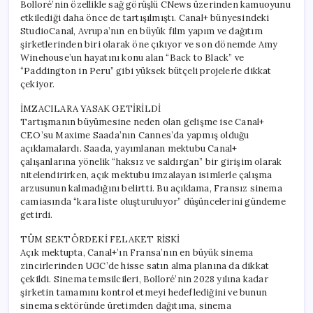
Bolloré’nin özellikle sağ görüşlü CNews üzerinden kamuoyunu
etkilediği daha önce de tartışılmıştı. Canal+ bünyesindeki
StudioCanal, Avrupa’nın en büyük film yapım ve dağıtım
şirketlerinden biri olarak öne çıkıyor ve son dönemde Amy
Winehouse’un hayatını konu alan “Back to Black” ve
“Paddington in Peru” gibi yüksek bütçeli projelerle dikkat
çekiyor.
İMZACILARA YASAK GETİRİLDİ
Tartışmanın büyümesine neden olan gelişme ise Canal+
CEO’su Maxime Saada’nın Cannes’da yapmış olduğu
açıklamalardı. Saada, yayımlanan mektubu Canal+
çalışanlarına yönelik “haksız ve saldırgan” bir girişim olarak
nitelendirirken, açık mektubu imzalayan isimlerle çalışma
arzusunun kalmadığını belirtti. Bu açıklama, Fransız sinema
camiasında “kara liste oluşturuluyor” düşüncelerini gündeme
getirdi.
TÜM SEKTÖRDEKİ FELAKET RİSKİ
Açık mektupta, Canal+’ın Fransa’nın en büyük sinema
zincirlerinden UGC’de hisse satın alma planına da dikkat
çekildi. Sinema temsilcileri, Bolloré’nin 2028 yılına kadar
şirketin tamamını kontrol etmeyi hedeflediğini ve bunun
sinema sektöründe üretimden dağıtıma, sinema