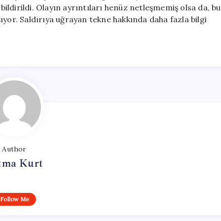
Bir
 bildirildi. Olayın ayrıntıları henüz netleşmemiş olsa da, bu
Tekneyle
ıyor. Saldırıya uğrayan tekne hakkında daha fazla bilgi
İletişim
Kesildi
için
Author
tma Kurt
Follow Me