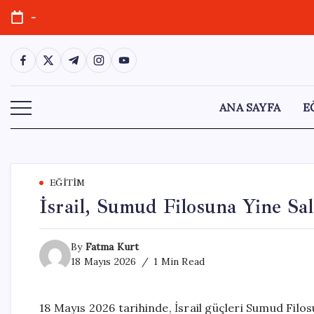
Skip
-
to
content
https://www.facebook.com/
https://twitter.com/
https://t.me/
https://www.instagram.com/
https://youtube.com/
ANA SAYFA
E
EĞITIM
İsrail, Sumud Filosuna Yine Sal
By
Fatma Kurt
18 Mayıs 2026
1 Min Read
18 Mayıs 2026 tarihinde, İsrail güçleri Sumud Filosu