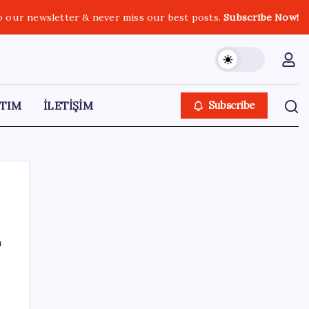
o our newsletter & never miss our best posts.
Subscribe Now!
TIM
İLETİŞİM
Subscribe
ı
SON YAZILAR
AKP, milletvekillerini ‘çerçeve yasa’ teklifi
için kapalı grup toplantısına çağırdı