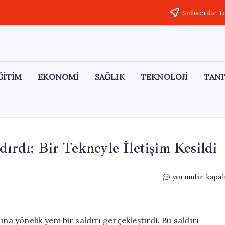
Subscribe t
ĞİTİM
EKONOMİ
SAĞLIK
TEKNOLOJİ
TANI
dırdı: Bir Tekneyle İletişim Kesildi
İsrail,
yorumlar kapal
Sumud
Filosuna
Yine
Saldırdı:
na yönelik yeni bir saldırı gerçekleştirdi. Bu saldırı