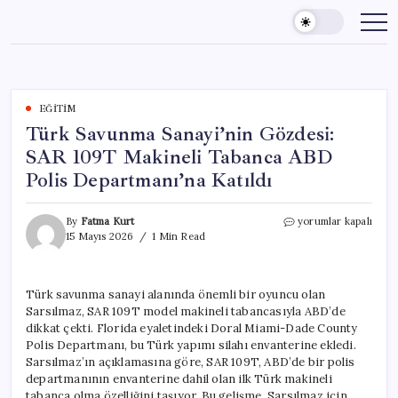
Skip
to
content
EĞITIM
Türk Savunma Sanayi’nin Gözdesi:
SAR 109T Makineli Tabanca ABD
Polis Departmanı’na Katıldı
Türk
By
Fatma Kurt
yorumlar kapalı
Savunma
15 Mayıs 2026
1 Min Read
Sanayi’nin
Gözdesi:
SAR
Türk savunma sanayi alanında önemli bir oyuncu olan
109T
Sarsılmaz, SAR 109T model makineli tabancasıyla ABD’de
Makineli
Tabanca
dikkat çekti. Florida eyaletindeki Doral Miami-Dade County
ABD
Polis Departmanı, bu Türk yapımı silahı envanterine ekledi.
Polis
Sarsılmaz’ın açıklamasına göre, SAR 109T, ABD’de bir polis
Departmanı’na
departmanının envanterine dahil olan ilk Türk makineli
Katıldı
tabanca olma özelliğini taşıyor. Bu gelişme, Sarsılmaz için