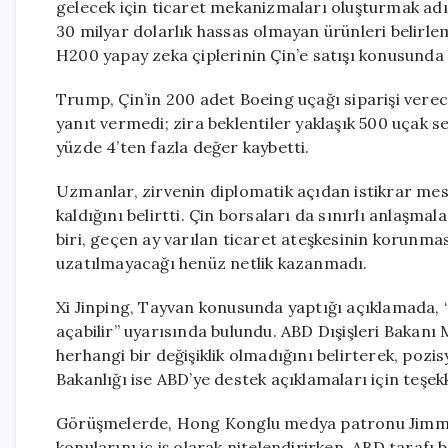
gelecek için ticaret mekanizmaları oluşturmak adına
30 milyar dolarlık hassas olmayan ürünleri belirleme
H200 yapay zeka çiplerinin Çin’e satışı konusunda
Trump, Çin’in 200 adet Boeing uçağı siparişi verec
yanıt vermedi; zira beklentiler yaklaşık 500 uçak 
yüzde 4’ten fazla değer kaybetti.
Uzmanlar, zirvenin diplomatik açıdan istikrar mesa
kaldığını belirtti. Çin borsaları da sınırlı anlaşma
biri, geçen ay varılan ticaret ateşkesinin korunmas
uzatılmayacağı henüz netlik kazanmadı.
Xi Jinping, Tayvan konusunda yaptığı açıklamada, 
açabilir” uyarısında bulundu. ABD Dışişleri Bakanı
herhangi bir değişiklik olmadığını belirterek, pozisy
Bakanlığı ise ABD’ye destek açıklamaları için teşekk
Görüşmelerde, Hong Konglu medya patronu Jimmy 
konularını iç iş olarak nitelendirirken, ABD tarafı bu