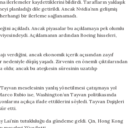
 ilerlemeler kaydettiklerini bildirdi. Tarafların yaklaşık
yi planladığı dile getirildi. Ancak Nvidia’nın gelişmiş
 herhangi bir ilerleme sağlanamadı.
eğini açıkladı. Ancak piyasalar bu açıklamaya pek olumlu
seviyesindeydi. Açıklamanın ardından Boeing hisseleri,
jı verdiğini, ancak ekonomik içerik açısından zayıf
lar nedeniyle düşüş yaşadı. Zirvenin en önemli çıktılarından
ı oldu; ancak bu ateşkesin süresinin uzatılıp
“Tayvan meselesinin yanlış yönetilmesi çatışmaya yol
 Marco Rubio ise, Washington’un Tayvan politikasında
onlarını açıkça ifade ettiklerini söyledi. Tayvan Dışişleri
ür etti.
Lai’nin tutukluluğu da gündeme geldi. Çin, Hong Kong
 meseleyi Xi’ye iletti.