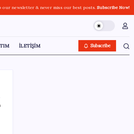
o our newsletter & never miss our best posts.
Subscribe Now!
TIM
İLETİŞİM
Subscribe
ı
SON YAZILAR
AKP, milletvekillerini ‘çerçeve yasa’ teklifi
için kapalı grup toplantısına çağırdı