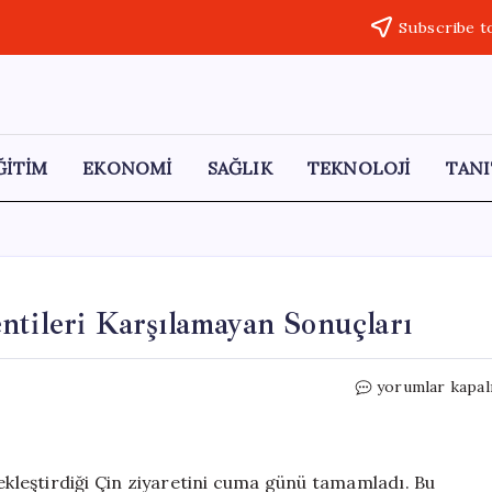
Subscribe t
ĞİTİM
EKONOMİ
SAĞLIK
TEKNOLOJİ
TANI
ntileri Karşılamayan Sonuçları
Trump’ın
yorumlar kapal
Çin
Ziyaretinin
Beklentileri
Karşılamayan
leştirdiği Çin ziyaretini cuma günü tamamladı. Bu