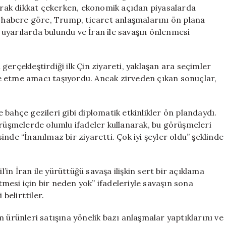
Sonuçları
larak dikkat çekerken, ekonomik açıdan piyasalarda
için
i habere göre, Trump, ticaret anlaşmalarını ön plana
uyarılarda bulundu ve İran ile savaşın önlenmesi
erçekleştirdiği ilk Çin ziyareti, yaklaşan ara seçimler
e etme amacı taşıyordu. Ancak zirveden çıkan sonuçlar,
bahçe gezileri gibi diplomatik etkinlikler ön plandaydı.
örüşmelerde olumlu ifadeler kullanarak, bu görüşmeleri
nde “İnanılmaz bir ziyaretti. Çok iyi şeyler oldu” şeklinde
l’in İran ile yürüttüğü savaşa ilişkin sert bir açıklama
esi için bir neden yok” ifadeleriyle savaşın sona
 belirttiler.
 ürünleri satışına yönelik bazı anlaşmalar yaptıklarını ve