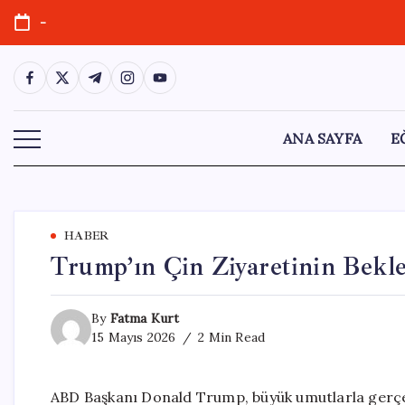
Skip
-
to
content
https://www.facebook.com/
https://twitter.com/
https://t.me/
https://www.instagram.com/
https://youtube.com/
ANA SAYFA
E
HABER
Trump’ın Çin Ziyaretinin Bekle
By
Fatma Kurt
15 Mayıs 2026
2 Min Read
ABD Başkanı Donald Trump, büyük umutlarla gerçek