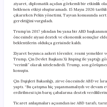
ziyaret, diplomatik açıdan görkemli bir etkinlik o
beklenen etkiyi oluşturamadı. 15 Mayıs 2026 tarihl
çıkarırken Pekin yönetimi, Tayvan konusunda sert 
gerektiğini vurguladı.
Trump’ın 2017 yılından bu yana bir ABD başkanının g
öncesinde siyasi destek ve ekonomik sonuçlar eld
beklentilerin oldukça gerisinde kaldı.
Ziyaret boyunca askeri törenler, resmi yemekler ve 
Trump, Çin Devlet Başkanı Xi Jinping ile yaptığı g
“verimli” olarak nitelendirdi. Trump, son görüşmesi
konuştu.
Çin Dışişleri Bakanlığı, zirve öncesinde ABD ve İsrai
yaptı. “Bu çatışma hiç yaşanmamalıydı ve devam etm
erdirilmesi için barış çabalarına destek verdiklerini
Ticaret anlaşmaları açısından ise ABD tarafı, tarım