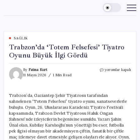
Skip
to
content
SAĞLIK
Trabzon’da ‘Totem Felsefesi’ Tiyatro
Oyunu Büyük İlgi Gördü
Trabzon’da
By
Fatma Kurt
yorumlar kapalı
‘Totem
11 Mayıs 2026
1 Min Read
Felsefesi’
Tiyatro
Oyunu
Trabzon’da, Gaziantep Şehir Tiyatrosu tarafından
Büyük
sahnelenen “Totem Felsefesi” tiyatro oyunu, sanatseverlerle
İlgi
Gördü
buluştu. Oyun, 26. Uluslararası Karadeniz Tiyatro Festivali
için
kapsamında, Trabzon Devlet Tiyatrosu Haluk Ongan
Sahnesi’nde izleyicilerin beğenisine sunuldu. Yazarı Şahin
Ünal olan, Kubilay Karslıoğlu’nun yönettiği bu eser, futbolla
pek ilgisi olmayan bir akademisyen çiftin, fanatik bir çiftle
maç izlemeye davet etmesiyle gelişen olayları ele alıyor. Oyun,