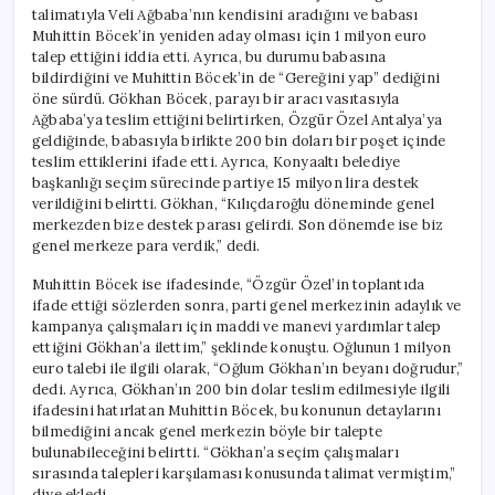
talimatıyla Veli Ağbaba’nın kendisini aradığını ve babası
Muhittin Böcek’in yeniden aday olması için 1 milyon euro
talep ettiğini iddia etti. Ayrıca, bu durumu babasına
bildirdiğini ve Muhittin Böcek’in de “Gereğini yap” dediğini
öne sürdü. Gökhan Böcek, parayı bir aracı vasıtasıyla
Ağbaba’ya teslim ettiğini belirtirken, Özgür Özel Antalya’ya
geldiğinde, babasıyla birlikte 200 bin doları bir poşet içinde
teslim ettiklerini ifade etti. Ayrıca, Konyaaltı belediye
başkanlığı seçim sürecinde partiye 15 milyon lira destek
verildiğini belirtti. Gökhan, “Kılıçdaroğlu döneminde genel
merkezden bize destek parası gelirdi. Son dönemde ise biz
genel merkeze para verdik,” dedi.
Muhittin Böcek ise ifadesinde, “Özgür Özel’in toplantıda
ifade ettiği sözlerden sonra, parti genel merkezinin adaylık ve
kampanya çalışmaları için maddi ve manevi yardımlar talep
ettiğini Gökhan’a ilettim,” şeklinde konuştu. Oğlunun 1 milyon
euro talebi ile ilgili olarak, “Oğlum Gökhan’ın beyanı doğrudur,”
dedi. Ayrıca, Gökhan’ın 200 bin dolar teslim edilmesiyle ilgili
ifadesini hatırlatan Muhittin Böcek, bu konunun detaylarını
bilmediğini ancak genel merkezin böyle bir talepte
bulunabileceğini belirtti. “Gökhan’a seçim çalışmaları
sırasında talepleri karşılaması konusunda talimat vermiştim,”
diye ekledi.