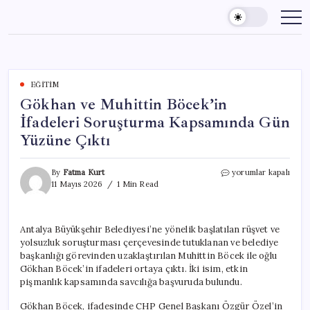
Skip
to
content
EĞITIM
Gökhan ve Muhittin Böcek’in
İfadeleri Soruşturma Kapsamında Gün
Yüzüne Çıktı
Gökhan
By
Fatma Kurt
yorumlar kapalı
ve
11 Mayıs 2026
1 Min Read
Muhittin
Böcek’in
İfadeleri
Antalya Büyükşehir Belediyesi’ne yönelik başlatılan rüşvet ve
Soruşturma
yolsuzluk soruşturması çerçevesinde tutuklanan ve belediye
Kapsamında
Gün
başkanlığı görevinden uzaklaştırılan Muhittin Böcek ile oğlu
Yüzüne
Gökhan Böcek’in ifadeleri ortaya çıktı. İki isim, etkin
Çıktı
pişmanlık kapsamında savcılığa başvuruda bulundu.
için
Gökhan Böcek, ifadesinde CHP Genel Başkanı Özgür Özel’in