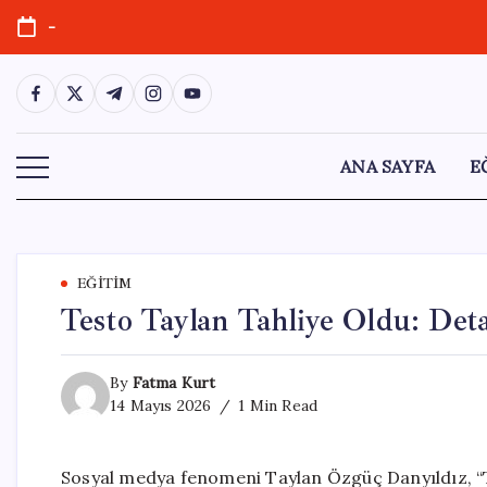
Skip
-
to
content
https://www.facebook.com/
https://twitter.com/
https://t.me/
https://www.instagram.com/
https://youtube.com/
ANA SAYFA
E
EĞITIM
Testo Taylan Tahliye Oldu: Deta
By
Fatma Kurt
14 Mayıs 2026
1 Min Read
Sosyal medya fenomeni Taylan Özgüç Danyıldız, “T