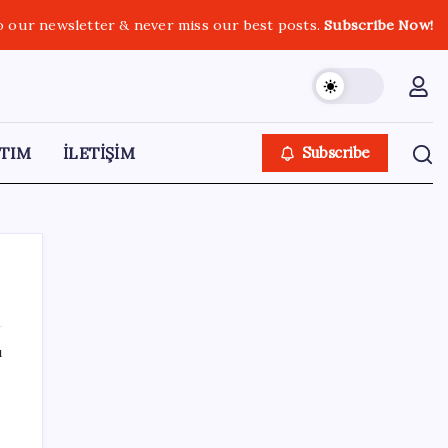
o our newsletter & never miss our best posts.
Subscribe Now!
TIM
İLETİŞİM
Subscribe
ı
SON YAZILAR
Resmi Gazete’de bugün (08.08.2026)