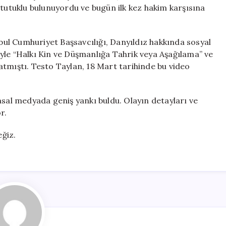
için
ır tutuklu bulunuyordu ve bugün ilk kez hakim karşısına
ul Cumhuriyet Başsavcılığı, Danyıldız hakkında sosyal
yle “Halkı Kin ve Düşmanlığa Tahrik veya Aşağılama” ve
atmıştı. Testo Taylan, 18 Mart tarihinde bu video
msal medyada geniş yankı buldu. Olayın detayları ve
r.
ğiz.