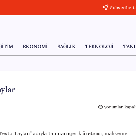
Subscribe t
ĞİTİM
EKONOMİ
SAĞLIK
TEKNOLOJİ
TANI
ylar
Testo
yorumlar kapal
Taylan
Tahliye
Oldu:
Detaylar
esto Taylan” adıyla tanınan içerik üreticisi, mahkeme