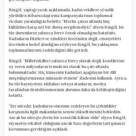
Bingöl, yaptığı yazılı açıklamada, kadın vekillere yönelik
yürütülen itibarsızlaştırma kampanyalarının toplumsal
vicdanı yaraladığını belirtti. “Meclis çatısı altında linç
kültürüne karşı net bir duruş sergilemeliyiz” diyen Bingöl, bu
tür durumların yalnızca birer örnek olmadığını hatırlattı.
Kadınların fikirleri ve emekleri üzerinden değil, cinsiyetleri
üzerinden hedef alındığını söyleyen Bingöl, bu yaklaşımın
toplumsal huzuru zedelediğini dile getirdi.
Bingöl, “Milletvekilleri yalnızca birey olarak değil, kendilerine
oy veren milyonların temsilcisi olarak bu çatı altında
bulunmaktadır. Hiç kimsenin kadınları aşağılayan bir dili
meşrulaştırmasına müsaade etmem” ifadesini kullandı. Ayrıca,
bu tür haysiyetsiz iddiaları ortaya atanların, medya
tarafından desteklenmesinin durumu daha da kötüleştirdiğini
belirtti.
“Bir süredir, kadınların onurunu zedeleyen bu çirkinlikler
karşısında ilgili makamların sesini yükseltmesini bekledim.
Ancak bu süreçte derin bir sessizlik hâkim oldu” diyen Bingöl,
siyasetin rekabet olduğunu ancak bazı değerlerin tartışmasız
korunması gerektiğini açıkladı.