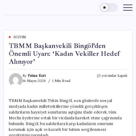
Skip
to
content
EĞITIM
TBMM Başkanvekili Bingöl’den
Önemli Uyarı: ‘Kadın Vekiller Hedef
Alınıyor’
TBMM
By
Fatma Kurt
yorumlar kapalı
Başkanvekili
14 Mayıs 2026
1 Min Read
Bingöl’den
Önemli
Uyarı:
TBMM Başkanvekili Tekin Bingöl, son günlerde sosyal
‘Kadın
medyada kadın milletvekillerine yönelik gerçekleşen
Vekiller
Hedef
saldırıların haysiyet sınırlarını aştığını ifade ederek, tüm
Alınıyor’
Meclis üyelerine ortak bir vicdanla hareket etme çağrısında
için
bulundu. Bingöl, bu saldırılara karşı kadınların onurunu
korumak için açık ve kararlı bir tutum sergilenmesi
gerektiğini vurguladı.