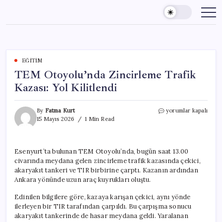
Skip
to
content
EĞITIM
TEM Otoyolu’nda Zincirleme Trafik
Kazası: Yol Kilitlendi
TEM
By
Fatma Kurt
yorumlar kapalı
Otoyolu’nda
15 Mayıs 2026
1 Min Read
Zincirleme
Trafik
Kazası:
Esenyurt’ta bulunan TEM Otoyolu’nda, bugün saat 13.00
Yol
civarında meydana gelen zincirleme trafik kazasında çekici,
Kilitlendi
için
akaryakıt tankeri ve TIR birbirine çarptı. Kazanın ardından
Ankara yönünde uzun araç kuyrukları oluştu.
Edinilen bilgilere göre, kazaya karışan çekici, aynı yönde
ilerleyen bir TIR tarafından çarpıldı. Bu çarpışma sonucu
akaryakıt tankerinde de hasar meydana geldi. Yaralanan