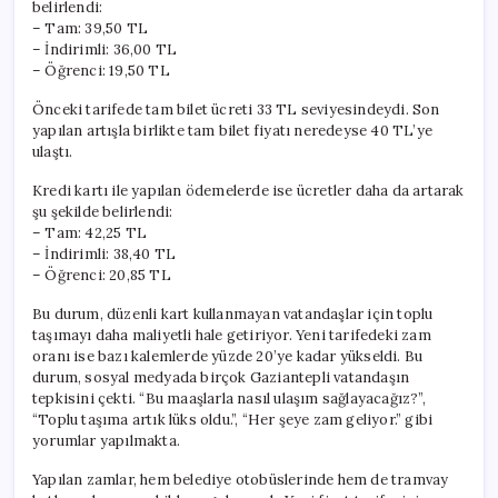
belirlendi:
– Tam: 39,50 TL
– İndirimli: 36,00 TL
– Öğrenci: 19,50 TL
Önceki tarifede tam bilet ücreti 33 TL seviyesindeydi. Son
yapılan artışla birlikte tam bilet fiyatı neredeyse 40 TL’ye
ulaştı.
Kredi kartı ile yapılan ödemelerde ise ücretler daha da artarak
şu şekilde belirlendi:
– Tam: 42,25 TL
– İndirimli: 38,40 TL
– Öğrenci: 20,85 TL
Bu durum, düzenli kart kullanmayan vatandaşlar için toplu
taşımayı daha maliyetli hale getiriyor. Yeni tarifedeki zam
oranı ise bazı kalemlerde yüzde 20’ye kadar yükseldi. Bu
durum, sosyal medyada birçok Gaziantepli vatandaşın
tepkisini çekti. “Bu maaşlarla nasıl ulaşım sağlayacağız?”,
“Toplu taşıma artık lüks oldu.”, “Her şeye zam geliyor.” gibi
yorumlar yapılmakta.
Yapılan zamlar, hem belediye otobüslerinde hem de tramvay