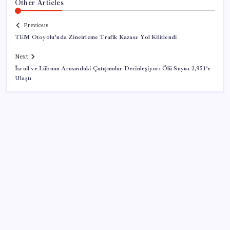
Other Articles
Previous
TEM Otoyolu’nda Zincirleme Trafik Kazası: Yol Kilitlendi
Next
İsrail ve Lübnan Arasındaki Çatışmalar Derinleşiyor: Ölü Sayısı 2,951’e
Ulaştı
SON YAZILAR
Süleyman Soylu’nun ‘Murat Karayılan’ açıklaması
yeniden gündem oldu: ‘Yakalayıp bin parçaya