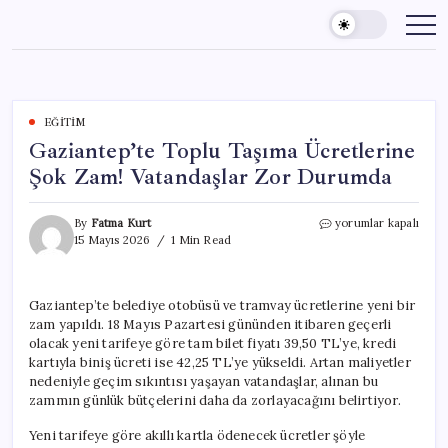
Skip
to
content
EĞITIM
Gaziantep’te Toplu Taşıma Ücretlerine
Şok Zam! Vatandaşlar Zor Durumda
Gaziantep’te
By
Fatma Kurt
yorumlar kapalı
Toplu
15 Mayıs 2026
1 Min Read
Taşıma
Ücretlerine
Şok
Gaziantep’te belediye otobüsü ve tramvay ücretlerine yeni bir
Zam!
zam yapıldı. 18 Mayıs Pazartesi gününden itibaren geçerli
Vatandaşlar
Zor
olacak yeni tarifeye göre tam bilet fiyatı 39,50 TL’ye, kredi
Durumda
kartıyla biniş ücreti ise 42,25 TL’ye yükseldi. Artan maliyetler
için
nedeniyle geçim sıkıntısı yaşayan vatandaşlar, alınan bu
zammın günlük bütçelerini daha da zorlayacağını belirtiyor.
Yeni tarifeye göre akıllı kartla ödenecek ücretler şöyle