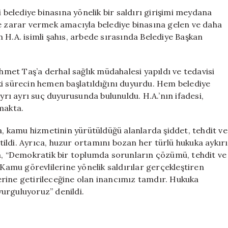
Başkan
i belediye binasına yönelik bir saldırı girişimi meydana
Yardımcısı
ye zarar vermek amacıyla belediye binasına gelen ve daha
Mehmet
 H.A. isimli şahıs, arbede sırasında Belediye Başkan
Taş
Yaralandı
için
et Taş’a derhal sağlık müdahalesi yapıldı ve tedavisi
kuki sürecin hemen başlatıldığını duyurdu. Hem belediye
ı ayrı suç duyurusunda bulunuldu. H.A.’nın ifadesi,
makta.
da, kamu hizmetinin yürütüldüğü alanlarda şiddet, tehdit ve
rtildi. Ayrıca, huzur ortamını bozan her türlü hukuka aykırı
da, “Demokratik bir toplumda sorunların çözümü, tehdit ve
 Kamu görevlilerine yönelik saldırılar gerçekleştiren
 yerine getirileceğine olan inancımız tamdır. Hukuka
urguluyoruz” denildi.