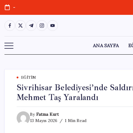
Skip
-
to
content
https://www.facebook.com/
https://twitter.com/
https://t.me/
https://www.instagram.com/
https://youtube.com/
ANA SAYFA
E
EĞITIM
Sivrihisar Belediyesi’nde Saldı
Mehmet Taş Yaralandı
By
Fatma Kurt
13 Mayıs 2026
1 Min Read