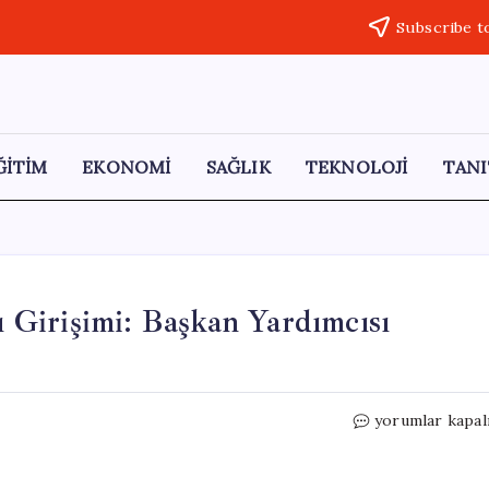
Subscribe t
ĞİTİM
EKONOMİ
SAĞLIK
TEKNOLOJİ
TANI
rı Girişimi: Başkan Yardımcısı
Sivrihisar
yorumlar kapal
Belediyesi’nde
Saldırı
Girişimi: