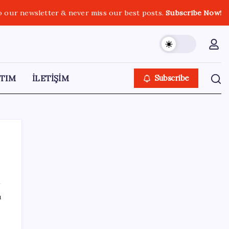
o our newsletter & never miss our best posts.
Subscribe Now!
TIM
İLETİŞİM
Subscribe
SON YAZILAR
ı
AKP, milletvekillerini ‘çerçeve yasa’ teklifi
için kapalı grup toplantısına çağırdı