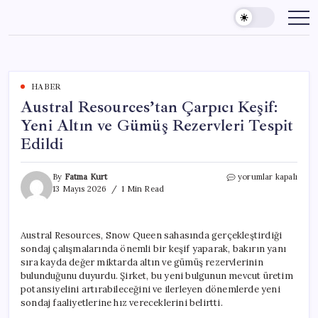
Skip
to
content
HABER
Austral Resources’tan Çarpıcı Keşif:
Yeni Altın ve Gümüş Rezervleri Tespit
Edildi
Austral
By
Fatma Kurt
yorumlar kapalı
Resources’tan
13 Mayıs 2026
1 Min Read
Çarpıcı
Keşif:
Yeni
Austral Resources, Snow Queen sahasında gerçekleştirdiği
Altın
sondaj çalışmalarında önemli bir keşif yaparak, bakırın yanı
ve
Gümüş
sıra kayda değer miktarda altın ve gümüş rezervlerinin
Rezervleri
bulunduğunu duyurdu. Şirket, bu yeni bulgunun mevcut üretim
Tespit
potansiyelini artırabileceğini ve ilerleyen dönemlerde yeni
Edildi
sondaj faaliyetlerine hız vereceklerini belirtti.
için