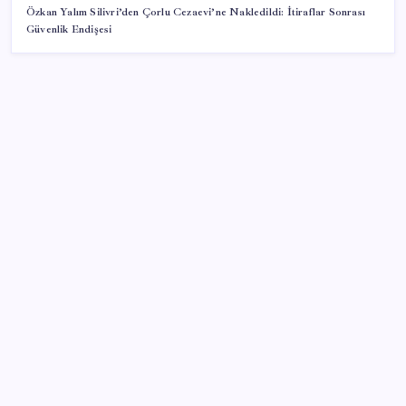
Özkan Yalım Silivri’den Çorlu Cezaevi’ne Nakledildi: İtiraflar Sonrası
Güvenlik Endişesi
SON YAZILAR
Gazprom: Avrupa’nın yer altı doğalgaz depoları
rekor düzeyde düşük
Tüm dünyaya ‘tatil daveti’
Konutlar Ekim 2026’da tamam
Resmi Gazete’de bugün (08.08.2026)
Halkbank’tan beklenti üstü net kâr