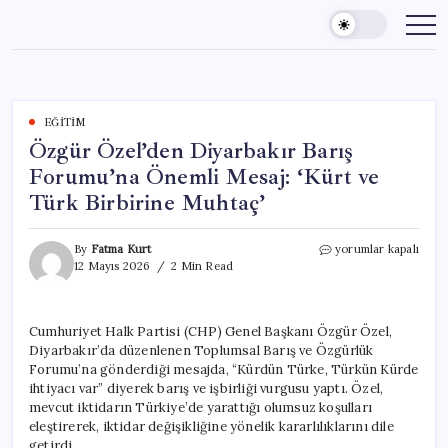
Skip
to
content
EĞITIM
Özgür Özel’den Diyarbakır Barış
Forumu’na Önemli Mesaj: ‘Kürt ve
Türk Birbirine Muhtaç’
Özgür
By
Fatma Kurt
yorumlar kapalı
Özel’den
12 Mayıs 2026
2 Min Read
Diyarbakır
Barış
Forumu’na
Cumhuriyet Halk Partisi (CHP) Genel Başkanı Özgür Özel,
Önemli
Diyarbakır’da düzenlenen Toplumsal Barış ve Özgürlük
Mesaj:
‘Kürt
Forumu’na gönderdiği mesajda, “Kürdün Türke, Türkün Kürde
ve
ihtiyacı var” diyerek barış ve işbirliği vurgusu yaptı. Özel,
Türk
mevcut iktidarın Türkiye’de yarattığı olumsuz koşulları
Birbirine
eleştirerek, iktidar değişikliğine yönelik kararlılıklarını dile
Muhtaç’
getirdi.