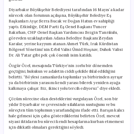
için
Diyarbakır Büyükşehir Belediyesi tarafından 16 Mayıs’a kadar
sürecek olan forumun açılışına, Büyükşehir Belediye Eş
Başkanları Ayşe Serra Bucak ve Doğan Hatun ev sahipliği
yaptı. Etkinliğe, DEM Parti Eş Genel Başkanı Tuncer
Bakırhan, CHP Genel Başkan Yardımcısı Sezgin Tanrıkulu,
görevden uzaklaştırılan Adana Belediye Başkanı Zeydan
Karalar, yerine kayyum atanan Ahmet Türk, Irak Kürdistan
Bölgesel Yönetimi’nin Erbil Valisi Ümid Hoşnav, Duhok Valisi
Dr. Ali Tatar gibi pek çok önemli isim katıldı.
Özgür Özel, mesajında Türkiye’nin zorlu bir dönemden
geçtiğini, hukukun ve adaletin ciddi şekilde ihlal edildiğini
belirtti. “Böylesi zamanlarda toplumlar ya birbirinden ayrışır
ya da birbirinin yarasını kendi yarası bilerek yeniden ayağa
kalkmaya çalışır. Biz, ikinci yolu tercih ediyoruz” diye ekledi.
Çözüm sürecine olan desteklerini vurgulayan Özel, son bir
yıldır Diyarbakır ve çevresinde silahların sustuğunu ve bu
süreçten tüm toplumun yararlandığını ifade etti. Barışın kalıcı
hale gelmesi için çaba gösterdiklerini belirten Özel, mevcut
siyasi iktidarın bu süreci kendi hesaplarına kurban etmemesi
için dikkatli olmaları gerektiğini söyledi.