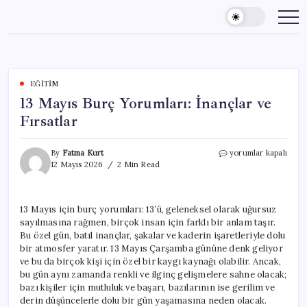
Skip
to
content
EĞITIM
13 Mayıs Burç Yorumları: İnançlar ve
Fırsatlar
13
By
Fatma Kurt
yorumlar kapalı
Mayıs
12 Mayıs 2026
2 Min Read
Burç
Yorumları:
İnançlar
13 Mayıs için burç yorumları: 13’ü, geleneksel olarak uğursuz
ve
sayılmasına rağmen, birçok insan için farklı bir anlam taşır.
Fırsatlar
için
Bu özel gün, batıl inançlar, şakalar ve kaderin işaretleriyle dolu
bir atmosfer yaratır. 13 Mayıs Çarşamba gününe denk geliyor
ve bu da birçok kişi için özel bir kaygı kaynağı olabilir. Ancak,
bu gün aynı zamanda renkli ve ilginç gelişmelere sahne olacak;
bazı kişiler için mutluluk ve başarı, bazılarının ise gerilim ve
derin düşüncelerle dolu bir gün yaşamasına neden olacak.