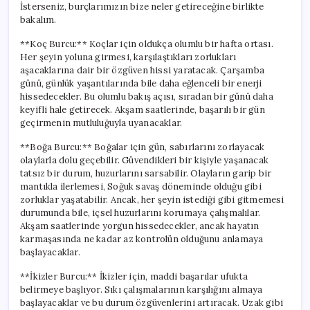
İsterseniz, burçlarımızın bize neler getireceğine birlikte
bakalım.
**Koç Burcu:** Koçlar için oldukça olumlu bir hafta ortası.
Her şeyin yoluna girmesi, karşılaştıkları zorlukları
aşacaklarına dair bir özgüven hissi yaratacak. Çarşamba
günü, günlük yaşantılarında bile daha eğlenceli bir enerji
hissedecekler. Bu olumlu bakış açısı, sıradan bir günü daha
keyifli hale getirecek. Akşam saatlerinde, başarılı bir gün
geçirmenin mutluluğuyla uyanacaklar.
**Boğa Burcu:** Boğalar için gün, sabırlarını zorlayacak
olaylarla dolu geçebilir. Güvendikleri bir kişiyle yaşanacak
tatsız bir durum, huzurlarını sarsabilir. Olayların garip bir
mantıkla ilerlemesi, Soğuk savaş döneminde olduğu gibi
zorluklar yaşatabilir. Ancak, her şeyin istediği gibi gitmemesi
durumunda bile, içsel huzurlarını korumaya çalışmalılar.
Akşam saatlerinde yorgun hissedecekler, ancak hayatın
karmaşasında ne kadar az kontrolün olduğunu anlamaya
başlayacaklar.
**İkizler Burcu:** İkizler için, maddi başarılar ufukta
belirmeye başlıyor. Sıkı çalışmalarının karşılığını almaya
başlayacaklar ve bu durum özgüvenlerini artıracak. Uzak gibi