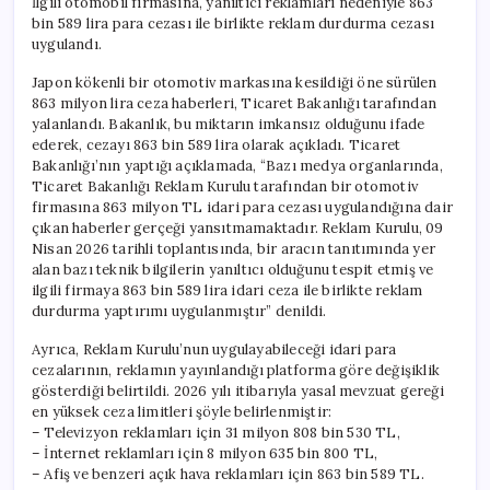
İlgili otomobil firmasına, yanıltıcı reklamları nedeniyle 863
589
bin 589 lira para cezası ile birlikte reklam durdurma cezası
Lira
için
uygulandı.
Japon kökenli bir otomotiv markasına kesildiği öne sürülen
863 milyon lira ceza haberleri, Ticaret Bakanlığı tarafından
yalanlandı. Bakanlık, bu miktarın imkansız olduğunu ifade
ederek, cezayı 863 bin 589 lira olarak açıkladı. Ticaret
Bakanlığı’nın yaptığı açıklamada, “Bazı medya organlarında,
Ticaret Bakanlığı Reklam Kurulu tarafından bir otomotiv
firmasına 863 milyon TL idari para cezası uygulandığına dair
çıkan haberler gerçeği yansıtmamaktadır. Reklam Kurulu, 09
Nisan 2026 tarihli toplantısında, bir aracın tanıtımında yer
alan bazı teknik bilgilerin yanıltıcı olduğunu tespit etmiş ve
ilgili firmaya 863 bin 589 lira idari ceza ile birlikte reklam
durdurma yaptırımı uygulanmıştır” denildi.
Ayrıca, Reklam Kurulu’nun uygulayabileceği idari para
cezalarının, reklamın yayınlandığı platforma göre değişiklik
gösterdiği belirtildi. 2026 yılı itibarıyla yasal mevzuat gereği
en yüksek ceza limitleri şöyle belirlenmiştir:
– Televizyon reklamları için 31 milyon 808 bin 530 TL,
– İnternet reklamları için 8 milyon 635 bin 800 TL,
– Afiş ve benzeri açık hava reklamları için 863 bin 589 TL.