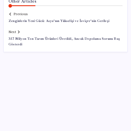
Other Articles
Previous
Zenginlerin Yeni Gücü: Asya’nın Yükselişi ve İsviçre’nin Gerileşi
Next
357 Milyon Ton Tarım Ürünleri Üretildi, Ancak Depolama Sorunu Baş
Gösterdi
SON YAZILAR
AKP, milletvekillerini ‘çerçeve yasa’ teklifi için kapalı
grup toplantısına çağırdı