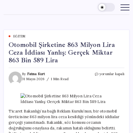
Skip
to
content
EĞITIM
Otomobil Şirketine 863 Milyon Lira
Ceza İddiası Yanlış: Gerçek Miktar
863 Bin 589 Lira
Otomobil
By
Fatma Kurt
yorumlar kapalı
Şirketine
31 Mayıs 2026
1 Min Read
863
Milyon
Lira
Ceza
İddiası
Yanlış:
Ticaret Bakanlığı’na bağlı Reklam Kurulu’nun, bir otomobil
Gerçek
üreticisine 863 milyon lira ceza kesildiği yönündeki iddialar
Miktar
gerçeği yansıtmadı. Bakanlık, söz konusu cezanın
863
doğruluğunu onaylasa da, rakamın hatalı olduğunu belirtti.
Bin