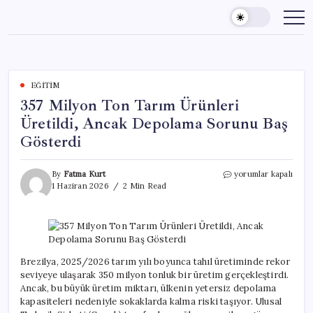
Skip
to
content
EĞITIM
357 Milyon Ton Tarım Ürünleri
Üretildi, Ancak Depolama Sorunu Baş
Gösterdi
357
By
Fatma Kurt
yorumlar kapalı
Milyon
1 Haziran 2026
2 Min Read
Ton
Tarım
Ürünleri
Üretildi,
Ancak
Depolama
Brezilya, 2025/2026 tarım yılı boyunca tahıl üretiminde rekor
Sorunu
seviyeye ulaşarak 350 milyon tonluk bir üretim gerçekleştirdi.
Baş
Ancak, bu büyük üretim miktarı, ülkenin yetersiz depolama
Gösterdi
kapasiteleri nedeniyle sokaklarda kalma riski taşıyor. Ulusal
için