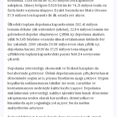
konumda, 3.158 birim ile 92,63 milyon ton kapasiteye
sahipken, Güney bölgesi 5.526 birim ile 74,21 milyon tonla en
fazla ünite sayısına ulaşıyor. Eyalet bazında ise Mato Grosso
57,9 milyon ton kapasite ile ilk sırada yer alıyor.
Ülkedeki toplam depolama kapasitesinin 202,41 milyon
tonunu dökme yük sistemleri (silolar), 22,84 milyon tonunu ise
geleneksel depolar oluşturuyor. Çiftlik içi depolama alanları,
yıllık %3,65 büyüme oranıyla ulusal ortalamanın üstünde bir
hız yakaladı. 2010 yılında 20,98 milyon ton olan çiftlik içi
depolama hacmi, 2026’da 37,25 milyon tona ulaşarak
çiftliklerin toplam kapasitedeki payını %16,54 seviyesine
çıkardı.
Depolama yetersizliği, ekonomik ve fiziksel kayıpları da
beraberinde getiriyor. Ürünü depolayamayan çiftçilerin hasat
döneminde yoğun arzı, piyasa fiyatlarını aşağı çekiyor. Uygun
koşullarda saklanamayan tahıllar ise nem, zararlılar ve
kontaminasyon nedeniyle kalite kaybı yaşıyor. Depolama
imkânlarının yetersizliği, nakliye işlemlerinin hasat dönemine
sıkışmasına neden olarak karayolları, demiryolları ve
limanlarda aşırı yoğunluğa yol açıyor; bu da navlun
maliyetlerini artırıyor.