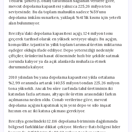
Tedarik Şirketi (Conab) tarafından sağlanan verilere göre,
mevcut depolama kapasitesi yalnızca 225,26 milyon ton
seviyesinde. Bu da toplam mahsulün sadece %59’unu
depolama imkânı sunarken, yaklaşık %41’lik kısmı için yeterli
alan bulunmuyor.
Brezilya’daki depolama kapasitesi açığı, 124 milyon tonu
geçerek tarihsel olarak en yüksek seviyeye ulaştı. Bu açığın,
komşu ülke Arjantin’in yıllık toplam tarımsal üretim miktarına
eşdeğer olduğu ifade ediliyor. Depo yetersizliği nedeniyle
çiftçiler, ürünlerini hasat döneminde hızlı bir şekilde satmak
zorunda kalıyor ya da açık alanlarda muhafaza etmek
durumunda kalıyor.
2010 yılından bu yana depolama kapasitesi yılda ortalama
%2,99 oranında artarak 140,55 milyon tondan 225,26 milyon
tona yükseldi. Ancak bu süre zarfında tahıl üretiminin iki
katından fazla artması, altyapı ile üretim arasındaki farkın
açılmasına neden oldu. Conab verilerine göre, mevcut
depolama açığını kapatmak için yeni depo ve silo inşaat
hızının en az iki katına çıkması gerekiyor.
Brezilya genelindeki 12.116 depolama biriminin dağılımında
bölgesel farklılıklar dikkat çekiyor. Merkez-Batı bölgesi lider