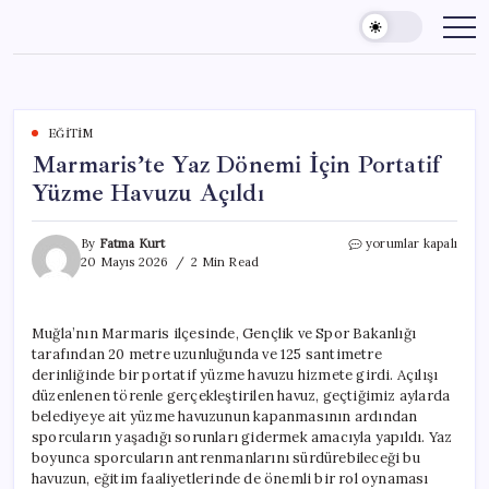
Skip
to
content
EĞITIM
Marmaris’te Yaz Dönemi İçin Portatif
Yüzme Havuzu Açıldı
Marmaris’te
By
Fatma Kurt
yorumlar kapalı
Yaz
20 Mayıs 2026
2 Min Read
Dönemi
İçin
Portatif
Muğla’nın Marmaris ilçesinde, Gençlik ve Spor Bakanlığı
Yüzme
tarafından 20 metre uzunluğunda ve 125 santimetre
Havuzu
Açıldı
derinliğinde bir portatif yüzme havuzu hizmete girdi. Açılışı
için
düzenlenen törenle gerçekleştirilen havuz, geçtiğimiz aylarda
belediyeye ait yüzme havuzunun kapanmasının ardından
sporcuların yaşadığı sorunları gidermek amacıyla yapıldı. Yaz
boyunca sporcuların antrenmanlarını sürdürebileceği bu
havuzun, eğitim faaliyetlerinde de önemli bir rol oynaması