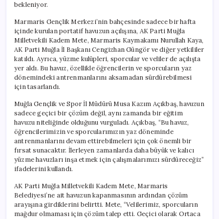
bekleniyor.
Marmaris Gençlik Merkezi’nin bahçesinde sadece bir hafta
içinde kurulan portatif havuzun açılışına, AK Parti Muğla
Milletvekili Kadem Mete, Marmaris Kaymakamı Nurullah Kaya,
AK Parti Muğla İl Başkanı Cengizhan Güngör ve diğer yetkililer
katıldı. Ayrıca, yüzme kulüpleri, sporcular ve veliler de açılışta
yer aldı. Bu havuz, özellikle öğrencilerin ve sporcuların yaz
dönemindeki antrenmanlarını aksamadan sürdürebilmesi
için tasarlandı.
Muğla Gençlik ve Spor İl Müdürü Musa Kazım Açıkbaş, havuzun
sadece geçici bir çözüm değil, aynı zamanda bir eğitim
havuzu niteliğinde olduğunu vurguladı. Açıkbaş, “Bu havuz,
öğrencilerimizin ve sporcularımızın yaz döneminde
antrenmanlarını devam ettirebilmeleri için çok önemli bir
fırsat sunacaktır. İlerleyen zamanlarda daha büyük ve kalıcı
yüzme havuzları inşa etmek için çalışmalarımızı sürdüreceğiz”
ifadelerini kullandı.
AK Parti Muğla Milletvekili Kadem Mete, Marmaris
Belediyesi’ne ait havuzun kapanmasının ardından çözüm
arayışına girdiklerini belirtti. Mete, “Velilerimiz, sporcuların
mağdur olmaması için çözüm talep etti. Geçici olarak Ortaca