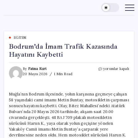
Skip
to
content
EĞITIM
Bodrum’da İmam Trafik Kazasında
Hayatını Kaybetti
Bodrum’da
By
Fatma Kurt
yorumlar kapalı
İmam
20 Mayıs 2026
1 Min Read
Trafik
Kazasında
Hayatını
Muğla’nın Bodrum ilçesinde, yolun karşısına geçmeye çalışan
Kaybetti
58 yaşındaki cami imamı Metin Suntay, motosikletin çarpması
için
sonucu hayatını kaybetti. Olay, Bitez Mahallesi’ndeki Atatürk
Bulvarı’nda 20 Mayıs 2026 tarihinde, akşam saat 20.00
civarında gerçekleşti. 48 BAJ 709 plakalı motosikletin
sürücüsü Harun K., yaya olarak yolun geçişine yönelen
Yakaköy Camii imamı Metin Suntay’a çarparak yere
devrilmesine neden oldu. Hem motosiklet sürücüsü Harun K.