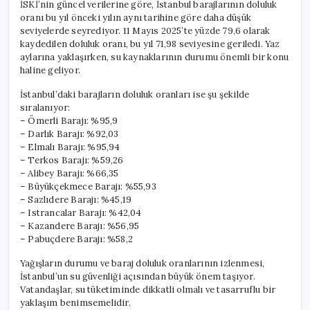
İSKİ’nin güncel verilerine göre, İstanbul barajlarının doluluk
oranı bu yıl önceki yılın aynı tarihine göre daha düşük
seviyelerde seyrediyor. 11 Mayıs 2025’te yüzde 79,6 olarak
kaydedilen doluluk oranı, bu yıl 71,98 seviyesine geriledi. Yaz
aylarına yaklaşırken, su kaynaklarının durumu önemli bir konu
haline geliyor.
İstanbul’daki barajların doluluk oranları ise şu şekilde
sıralanıyor:
– Ömerli Barajı: %95,9
– Darlık Barajı: %92,03
– Elmalı Barajı: %95,94
– Terkos Barajı: %59,26
– Alibey Barajı: %66,35
– Büyükçekmece Barajı: %55,93
– Sazlıdere Barajı: %45,19
– Istrancalar Barajı: %42,04
– Kazandere Barajı: %56,95
– Pabuçdere Barajı: %58,2
Yağışların durumu ve baraj doluluk oranlarının izlenmesi,
İstanbul’un su güvenliği açısından büyük önem taşıyor.
Vatandaşlar, su tüketiminde dikkatli olmalı ve tasarruflu bir
yaklaşım benimsemelidir.