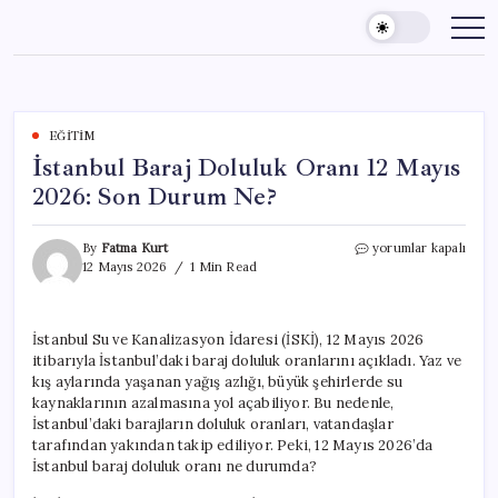
Skip
to
content
EĞITIM
İstanbul Baraj Doluluk Oranı 12 Mayıs
2026: Son Durum Ne?
İstanbul
By
Fatma Kurt
yorumlar kapalı
Baraj
12 Mayıs 2026
1 Min Read
Doluluk
Oranı
12
İstanbul Su ve Kanalizasyon İdaresi (İSKİ), 12 Mayıs 2026
Mayıs
itibarıyla İstanbul’daki baraj doluluk oranlarını açıkladı. Yaz ve
2026:
Son
kış aylarında yaşanan yağış azlığı, büyük şehirlerde su
Durum
kaynaklarının azalmasına yol açabiliyor. Bu nedenle,
Ne?
İstanbul’daki barajların doluluk oranları, vatandaşlar
için
tarafından yakından takip ediliyor. Peki, 12 Mayıs 2026’da
İstanbul baraj doluluk oranı ne durumda?