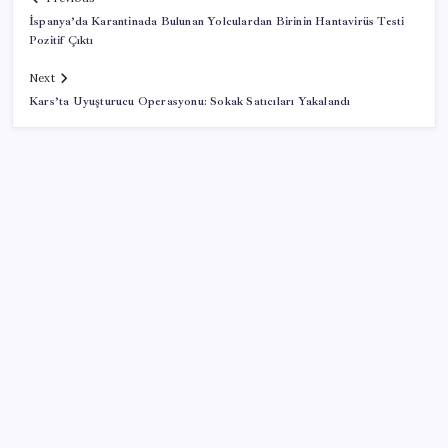
İspanya’da Karantinada Bulunan Yolculardan Birinin Hantavirüs Testi
Pozitif Çıktı
Next
Kars’ta Uyuşturucu Operasyonu: Sokak Satıcıları Yakalandı
SON YAZILAR
Gazprom: Avrupa’nın yer altı doğalgaz depoları
rekor düzeyde düşük
Tüm dünyaya ‘tatil daveti’