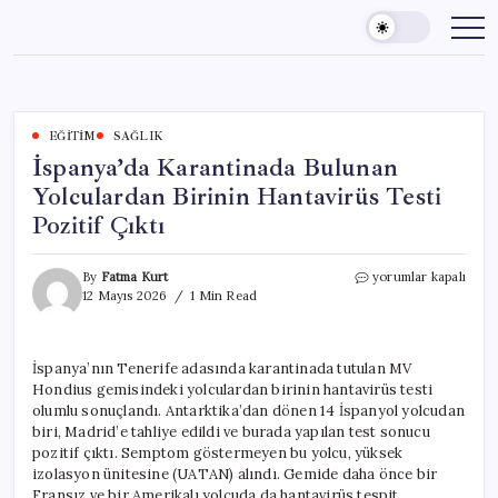
Skip
to
content
EĞITIM
SAĞLIK
İspanya’da Karantinada Bulunan
Yolculardan Birinin Hantavirüs Testi
Pozitif Çıktı
İspanya’da
By
Fatma Kurt
yorumlar kapalı
Karantinada
12 Mayıs 2026
1 Min Read
Bulunan
Yolculardan
Birinin
İspanya’nın Tenerife adasında karantinada tutulan MV
Hantavirüs
Hondius gemisindeki yolculardan birinin hantavirüs testi
Testi
Pozitif
olumlu sonuçlandı. Antarktika’dan dönen 14 İspanyol yolcudan
Çıktı
biri, Madrid’e tahliye edildi ve burada yapılan test sonucu
için
pozitif çıktı. Semptom göstermeyen bu yolcu, yüksek
izolasyon ünitesine (UATAN) alındı. Gemide daha önce bir
Fransız ve bir Amerikalı yolcuda da hantavirüs tespit