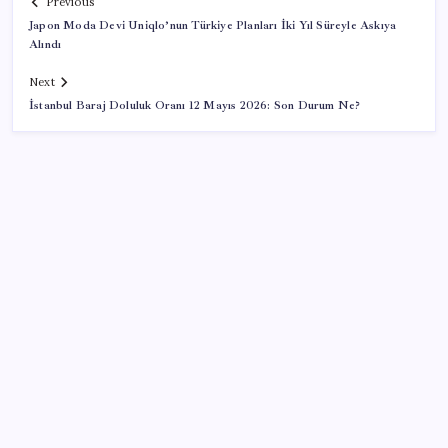
Previous
Japon Moda Devi Uniqlo’nun Türkiye Planları İki Yıl Süreyle Askıya
Alındı
Next
İstanbul Baraj Doluluk Oranı 12 Mayıs 2026: Son Durum Ne?
SON YAZILAR
Copilot için radikal karar: Microsoft logoyu
değiştiriyor!
Trump’tan Fed Başkanı Warsh’a: Faiz kararı
tamamen ona bağlı değil