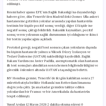
edilmişti.
Resmi haber ajansı EFE’nin Sağlık Bakanlığı’na dayandırdığı
habere göre, dün Tenerife’den Madrid’deki Gomez Ulla askeri
hastanesine getirilen yolcular arasında yapılan hantavirüs
testinin bir kişide pozitif sonuç verdiği, diğer 13 kişide ise
negatif sonuç çıktığı bildirildi. Bakanlık kaynakları, pozitif
sonuç veren yolcunun sağlık durumunun iyi olduğunu ve ikinci
bir testin yapılacağını açıkladı.
Protokol gereği, negatif test sonucu çıkan yolcuların dışında
bu kişinin hastanede yalnızca Yüksek Düzey İzolasyon ve
Tedavi Ünitesine (UATAN) nakledildiği kaydedildi. Sağlık
Bakanı Yardımcısı Javier Padilla, asemptomatik olan hastanın
ilk test sonuçları alındıktan sonra hemen bilgilendirildiğini ve
güvenlik önlemleri altında UATAN’a taşındığını belirtti.
MV Hondius gemisi, Tenerife’de iki gün kaldıktan sonra 27
mürettebatıyla birlikte Hollanda’nın Rotterdam limanına
doğru yola çıktı. Şu ana kadar gemiden tahliye edilen
yolculardan bir Fransız ve bir Amerikalıda da hantavirüs
tespit edilmişti.
Yusuf Arslan 12 Mayıs 2026 2 dakika okuma süresi 0