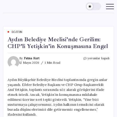
Skip
to
content
EĞITIM
Aydın Belediye Meclisi’nde Gerilim:
CHP’li Yetişkin’in Konuşmasına Engel
Aydın
By
Fatma Kurt
yorumlar kapalı
Belediye
12 Mayıs 2026
1 Min Read
Meclisi’nde
Gerilim:
CHP’li
Aydın Büyükşehir Belediye Meclisi toplantısında gergin anlar
Yetişkin’in
yaşandı. Efeler Belediye Başkanı ve CHP Grup Başkanvekili
Konuşmasına
Engel
Anıl Yetişkin, toplantı sırasında söz alarak görüşlerini ifade
için
etmek istedi. Ancak, Yetişkin’in konuşmasına müdahale
edilmesi üzerine sert tepki gösterdi. Yetişkin, “Yine bizi
susturmaya çalışıyorsunuz. Aydın halkının temsilcisi olarak
burada düşüncelerimizi dile getirmemiz engellenemez,”
ifadesini kullandı.