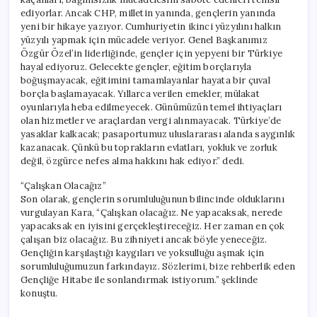
ediyorlar. Ancak CHP, milletin yanında, gençlerin yanında
yeni bir hikaye yazıyor. Cumhuriyetin ikinci yüzyılını halkın
yüzyılı yapmak için mücadele veriyor. Genel Başkanımız
Özgür Özel’in liderliğinde, gençler için yepyeni bir Türkiye
hayal ediyoruz. Gelecekte gençler, eğitim borçlarıyla
boğuşmayacak, eğitimini tamamlayanlar hayata bir çuval
borçla başlamayacak. Yıllarca verilen emekler, mülakat
oyunlarıyla heba edilmeyecek. Günümüzün temel ihtiyaçları
olan hizmetler ve araçlardan vergi alınmayacak. Türkiye’de
yasaklar kalkacak; pasaportumuz uluslararası alanda saygınlık
kazanacak. Çünkü bu toprakların evlatları, yokluk ve zorluk
değil, özgürce nefes alma hakkını hak ediyor.” dedi.
“Çalışkan Olacağız”
Son olarak, gençlerin sorumluluğunun bilincinde olduklarını
vurgulayan Kara, “Çalışkan olacağız. Ne yapacaksak, nerede
yapacaksak en iyisini gerçekleştireceğiz. Her zaman en çok
çalışan biz olacağız. Bu zihniyeti ancak böyle yeneceğiz.
Gençliğin karşılaştığı kaygıları ve yoksulluğu aşmak için
sorumluluğumuzun farkındayız. Sözlerimi, bize rehberlik eden
Gençliğe Hitabe ile sonlandırmak istiyorum.” şeklinde
konuştu.