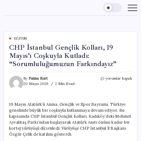
Skip
to
content
EĞITIM
CHP İstanbul Gençlik Kolları, 19
Mayıs’ı Coşkuyla Kutladı:
“Sorumluluğumuzun Farkındayız”
CHP
By
Fatma Kurt
yorumlar kapalı
İstanbul
20 Mayıs 2026
2 Min Read
Gençlik
Kolları,
19
19 Mayıs Atatürk’ü Anma, Gençlik ve Spor Bayramı, Türkiye
Mayıs’ı
genelinde büyük bir coşkuyla kutlanmaya devam ediyor. Bu
Coşkuyla
Kutladı:
kapsamda CHP İstanbul Gençlik Kolları, Kadıköy’deki Mehmet
“Sorumluluğumuzun
Ayvalıtaş Parkı’ndan başlayarak Atatürk Anıtı önüne kadar bir
Farkındayız”
kortej yürüyüşü düzenledi. Yürüyüşe CHP İstanbul İl Başkanı
için
Özgür Çelik de katılım gösterdi.