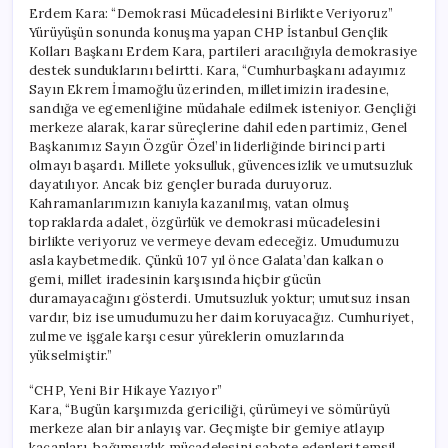
Erdem Kara: “Demokrasi Mücadelesini Birlikte Veriyoruz”
Yürüyüşün sonunda konuşma yapan CHP İstanbul Gençlik
Kolları Başkanı Erdem Kara, partileri aracılığıyla demokrasiye
destek sunduklarını belirtti. Kara, “Cumhurbaşkanı adayımız
Sayın Ekrem İmamoğlu üzerinden, milletimizin iradesine,
sandığa ve egemenliğine müdahale edilmek isteniyor. Gençliği
merkeze alarak, karar süreçlerine dahil eden partimiz, Genel
Başkanımız Sayın Özgür Özel’in liderliğinde birinci parti
olmayı başardı. Millete yoksulluk, güvencesizlik ve umutsuzluk
dayatılıyor. Ancak biz gençler burada duruyoruz.
Kahramanlarımızın kanıyla kazanılmış, vatan olmuş
topraklarda adalet, özgürlük ve demokrasi mücadelesini
birlikte veriyoruz ve vermeye devam edeceğiz. Umudumuzu
asla kaybetmedik. Çünkü 107 yıl önce Galata’dan kalkan o
gemi, millet iradesinin karşısında hiçbir gücün
duramayacağını gösterdi. Umutsuzluk yoktur; umutsuz insan
vardır, biz ise umudumuzu her daim koruyacağız. Cumhuriyet,
zulme ve işgale karşı cesur yüreklerin omuzlarında
yükselmiştir.”
“CHP, Yeni Bir Hikaye Yazıyor”
Kara, “Bugün karşımızda gericiliği, çürümeyi ve sömürüyü
merkeze alan bir anlayış var. Geçmişte bir gemiye atlayıp
kaçanları, bağımsızlık mücadelesini sabote edenleri temsil