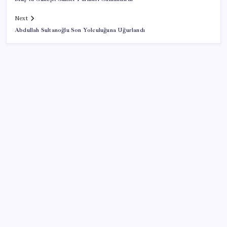
Next
Abdullah Sultanoğlu Son Yolculuğuna Uğurlandı
SON YAZILAR
AKP, milletvekillerini ‘çerçeve yasa’ teklifi için kapalı
grup toplantısına çağırdı
DİSK-AR: Asgari ücret 5 bin 576 lira eridi
İETT’den sinemaya destek
Robotlar artık işi yarıda kesmeden karar verecek: