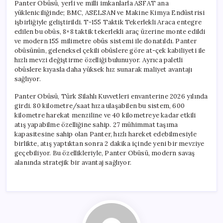
Panter Obüsü, yerli ve milli imkanlarla ASFAT ana
yükleniciliğinde; BMC, ASELSAN ve Makine Kimya Endüstrisi
işbirliğiyle geliştirildi. T-155 Taktik Tekerlekli Araca entegre
edilen bu obüs, 8×8 taktik tekerlekli araç üzerine monte edildi
ve modern 155 milimetre obüs sistemi ile donatıldı. Panter
obüsünün, geleneksel çekili obüslere göre at-çek kabiliyeti ile
hızlı mevzi değiştirme özelliği bulunuyor. Ayrıca paletli
obüslere kıyasla daha yüksek hız sunarak maliyet avantajı
sağlıyor.
Panter Obüsü, Türk Silahlı Kuvvetleri envanterine 2026 yılında
girdi. 80 kilometre/saat hıza ulaşabilen bu sistem, 600
kilometre harekat menziline ve 40 kilometreye kadar etkili
atış yapabilme özelliğine sahip. 27 mühimmat taşıma
kapasitesine sahip olan Panter, hızlı hareket edebilmesiyle
birlikte, atış yaptıktan sonra 2 dakika içinde yeni bir mevziye
geçebiliyor. Bu özellikleriyle, Panter Obüsü, modern savaş
alanında stratejik bir avantaj sağlıyor.