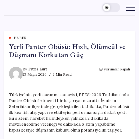
Skip
to
content
HABER
Yerli Panter Obüsü: Hızlı, Ölümcül ve
Düşmanı Korkutan Güç
Yerli
By
Fatma Kurt
yorumlar kapalı
Panter
13 Mayıs 2026
1 Min Read
Obüsü:
Hızlı,
Ölümcül
Türkiye’nin yerli savunma sanayisi, EFES-2026 Tatbikatı’nda
ve
Panter Obüsü ile önemli bir başarıya imza attı. İzmir’in
Düşmanı
Korkutan
Seferihisar ilçesinde gerçekleştirilen tatbikatta, Panter obüsü
Güç
ilk kez fiili atış yaptı ve etkileyici performansıyla dikkat çekti.
için
Bu sistem, hareket halindeyken yalnızca 2 dakikada
mevzilenebilme yeteneği ve dakikada 6 atım yapabilme
kapasitesiyle düşmanın kabusu olma potansiyelini taşıyor.