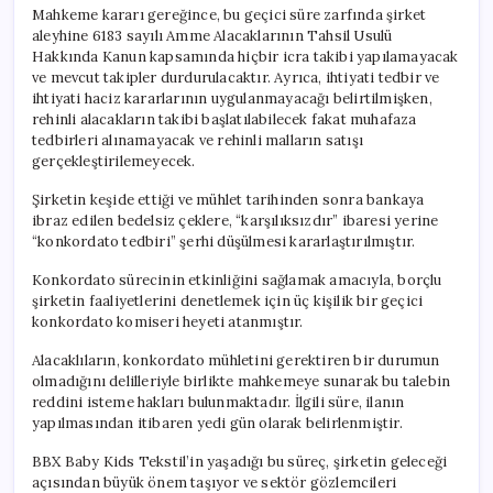
Karşı
Mahkeme kararı gereğince, bu geçici süre zarfında şirket
Karşıya
aleyhine 6183 sayılı Amme Alacaklarının Tahsil Usulü
için
Hakkında Kanun kapsamında hiçbir icra takibi yapılamayacak
ve mevcut takipler durdurulacaktır. Ayrıca, ihtiyati tedbir ve
ihtiyati haciz kararlarının uygulanmayacağı belirtilmişken,
rehinli alacakların takibi başlatılabilecek fakat muhafaza
tedbirleri alınamayacak ve rehinli malların satışı
gerçekleştirilemeyecek.
Şirketin keşide ettiği ve mühlet tarihinden sonra bankaya
ibraz edilen bedelsiz çeklere, “karşılıksızdır” ibaresi yerine
“konkordato tedbiri” şerhi düşülmesi kararlaştırılmıştır.
Konkordato sürecinin etkinliğini sağlamak amacıyla, borçlu
şirketin faaliyetlerini denetlemek için üç kişilik bir geçici
konkordato komiseri heyeti atanmıştır.
Alacaklıların, konkordato mühletini gerektiren bir durumun
olmadığını delilleriyle birlikte mahkemeye sunarak bu talebin
reddini isteme hakları bulunmaktadır. İlgili süre, ilanın
yapılmasından itibaren yedi gün olarak belirlenmiştir.
BBX Baby Kids Tekstil’in yaşadığı bu süreç, şirketin geleceği
açısından büyük önem taşıyor ve sektör gözlemcileri