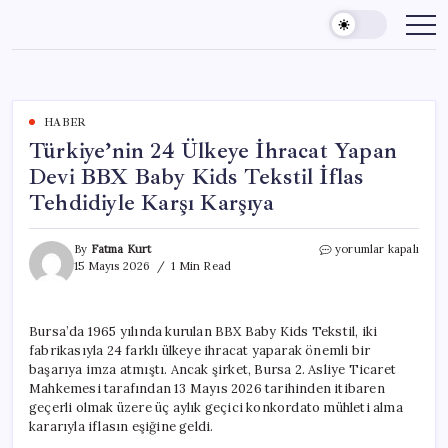
Skip
to
content
HABER
Türkiye’nin 24 Ülkeye İhracat Yapan
Devi BBX Baby Kids Tekstil İflas
Tehdidiyle Karşı Karşıya
Türkiye’nin
By
Fatma Kurt
yorumlar kapalı
24
15 Mayıs 2026
1 Min Read
Ülkeye
İhracat
Yapan
Bursa’da 1965 yılında kurulan BBX Baby Kids Tekstil, iki
Devi
fabrikasıyla 24 farklı ülkeye ihracat yaparak önemli bir
BBX
Baby
başarıya imza atmıştı. Ancak şirket, Bursa 2. Asliye Ticaret
Kids
Mahkemesi tarafından 13 Mayıs 2026 tarihinden itibaren
Tekstil
geçerli olmak üzere üç aylık geçici konkordato mühleti alma
İflas
kararıyla iflasın eşiğine geldi.
Tehdidiyle