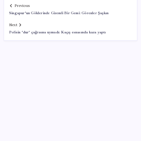
Previous
Singapur’un Göklerinde Gizemli Bir Gemi: Görenler Şaşkın
Next
Polisin ‘dur’ çağrısına uymadı: Kaçış esnasında kaza yaptı
SON YAZILAR
Gazprom: Avrupa’nın yer altı doğalgaz depoları
rekor düzeyde düşük
Tüm dünyaya ‘tatil daveti’