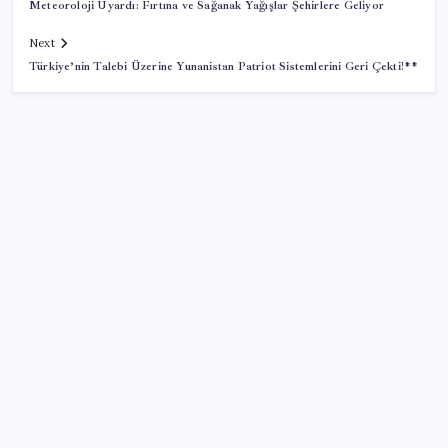
Meteoroloji Uyardı: Fırtına ve Sağanak Yağışlar Şehirlere Geliyor
Next
Türkiye’nin Talebi Üzerine Yunanistan Patriot Sistemlerini Geri Çekti!**
SON YAZILAR
AKP, milletvekillerini ‘çerçeve yasa’ teklifi için kapalı
grup toplantısına çağırdı
DİSK-AR: Asgari ücret 5 bin 576 lira eridi
İETT’den sinemaya destek
Robotlar artık işi yarıda kesmeden karar verecek: