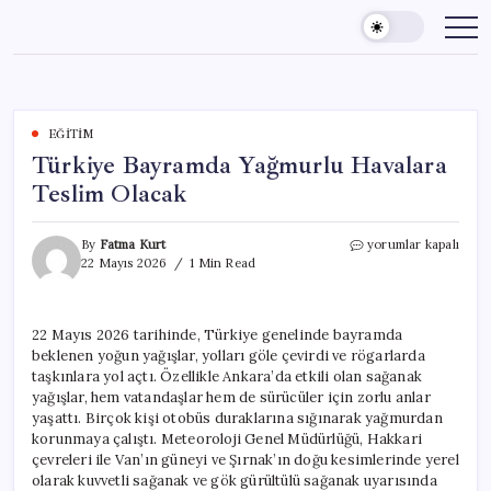
Skip
to
content
EĞITIM
Türkiye Bayramda Yağmurlu Havalara
Teslim Olacak
Türkiye
By
Fatma Kurt
yorumlar kapalı
Bayramda
22 Mayıs 2026
1 Min Read
Yağmurlu
Havalara
Teslim
22 Mayıs 2026 tarihinde, Türkiye genelinde bayramda
Olacak
beklenen yoğun yağışlar, yolları göle çevirdi ve rögarlarda
için
taşkınlara yol açtı. Özellikle Ankara’da etkili olan sağanak
yağışlar, hem vatandaşlar hem de sürücüler için zorlu anlar
yaşattı. Birçok kişi otobüs duraklarına sığınarak yağmurdan
korunmaya çalıştı. Meteoroloji Genel Müdürlüğü, Hakkari
çevreleri ile Van’ın güneyi ve Şırnak’ın doğu kesimlerinde yerel
olarak kuvvetli sağanak ve gök gürültülü sağanak uyarısında