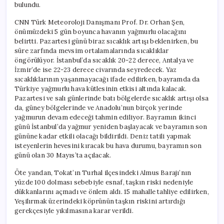
bulundu.
CNN Türk Meteoroloji Danışmanı Prof. Dr. Orhan Şen,
önümüzdeki 5 gün boyunca havanın yağmurlu olacağını
belirtti. Pazartesi günü biraz sıcaklık artışı beklenirken, bu
süre zarfında mevsim ortalamalarında sıcaklıklar
öngörülüyor. İstanbul’da sıcaklık 20-22 derece, Antalya ve
İzmir’de ise 22-23 derece civarında seyredecek. Yaz
sıcaklıklarının yaşanmayacağı ifade edilirken, bayramda da
Türkiye yağmurlu hava kütlesinin etkisi altında kalacak.
Pazartesi ve salı günlerinde batı bölgelerde sıcaklık artışı olsa
da, güney bölgelerinde ve Anadolu’nun birçok yerinde
yağmurun devam edeceği tahmin ediliyor. Bayramın ikinci
günü İstanbul’da yağmur yeniden başlayacak ve bayramın son
gününe kadar etkili olacağı bildirildi. Deniz tatili yapmak
isteyenlerin hevesini kıracak bu hava durumu, bayramın son
günü olan 30 Mayıs’ta açılacak.
Öte yandan, Tokat’ın Turhal ilçesindeki Almus Barajı’nın
yüzde 100 dolması sebebiyle esnaf, taşkın riski nedeniyle
dükkanlarını açmadı ve önlem aldı. 15 mahalle tahliye edilirken,
Yeşilırmak üzerindeki köprünün taşkın riskini artırdığı
gerekçesiyle yıkılmasına karar verildi.