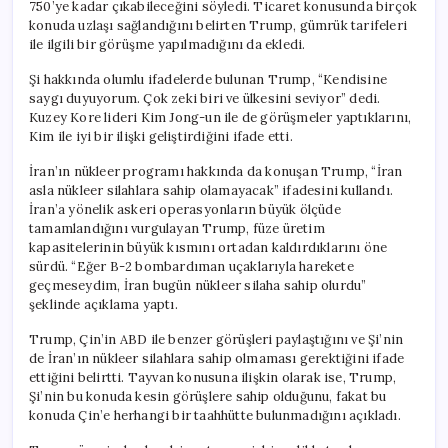
750’ye kadar çıkabileceğini söyledi. Ticaret konusunda birçok
konuda uzlaşı sağlandığını belirten Trump, gümrük tarifeleri
ile ilgili bir görüşme yapılmadığını da ekledi.
Şi hakkında olumlu ifadelerde bulunan Trump, “Kendisine
saygı duyuyorum. Çok zeki biri ve ülkesini seviyor” dedi.
Kuzey Kore lideri Kim Jong-un ile de görüşmeler yaptıklarını,
Kim ile iyi bir ilişki geliştirdiğini ifade etti.
İran’ın nükleer programı hakkında da konuşan Trump, “İran
asla nükleer silahlara sahip olamayacak” ifadesini kullandı.
İran’a yönelik askeri operasyonların büyük ölçüde
tamamlandığını vurgulayan Trump, füze üretim
kapasitelerinin büyük kısmını ortadan kaldırdıklarını öne
sürdü. “Eğer B-2 bombardıman uçaklarıyla harekete
geçmeseydim, İran bugün nükleer silaha sahip olurdu”
şeklinde açıklama yaptı.
Trump, Çin’in ABD ile benzer görüşleri paylaştığını ve Şi’nin
de İran’ın nükleer silahlara sahip olmaması gerektiğini ifade
ettiğini belirtti. Tayvan konusuna ilişkin olarak ise, Trump,
Şi’nin bu konuda kesin görüşlere sahip olduğunu, fakat bu
konuda Çin’e herhangi bir taahhütte bulunmadığını açıkladı.