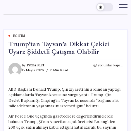
Skip
to
content
EĞITIM
Trump’tan Tayvan’a Dikkat Çekici
Uyarı: Şiddetli Çatışma Olabilir
Trump’tan
By
Fatma Kurt
yorumlar kapalı
Tayvan’a
15 Mayıs 2026
2 Min Read
Dikkat
Çekici
Uyarı:
ABD Başkanı Donald Trump, Çin ziyaretinin ardından yaptığı
Şiddetli
açıklamalarda Tayvan konusuna vurgu yaptı. Trump, Çin
Çatışma
Olabilir
Devlet Başkanı Şi Cinping’in Tayvan konusunda “bağımsızlık
için
mücadelesinin yaşanmasını istemediğini” belirtti.
Air Force One uçağında gazetecilere değerlendirmelerde
bulunan Trump, Şi’nin Amerikan uçak üreticisi Boeing’den
200 uçak satın almayı kabul ettiğini hatırlatarak, bu sayının