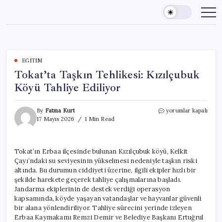
Skip
to
content
EĞITIM
Tokat’ta Taşkın Tehlikesi: Kızılçubuk
Köyü Tahliye Ediliyor
Tokat’ta
By
Fatma Kurt
yorumlar kapalı
Taşkın
17 Mayıs 2026
1 Min Read
Tehlikesi:
Kızılçubuk
Köyü
Tokat’ın Erbaa ilçesinde bulunan Kızılçubuk köyü, Kelkit
Tahliye
Çayı’ndaki su seviyesinin yükselmesi nedeniyle taşkın riski
Ediliyor
için
altında. Bu durumun ciddiyeti üzerine, ilgili ekipler hızlı bir
şekilde harekete geçerek tahliye çalışmalarına başladı.
Jandarma ekiplerinin de destek verdiği operasyon
kapsamında, köyde yaşayan vatandaşlar ve hayvanlar güvenli
bir alana yönlendiriliyor. Tahliye sürecini yerinde izleyen
Erbaa Kaymakamı Remzi Demir ve Belediye Başkanı Ertuğrul