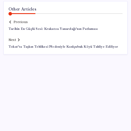
Other Articles
Previous
Tarihin En Güçlü Sesi: Krakatoa Yanardağı’nın Patlaması
Next
Tokat’ta Taşkın Tehlikesi Nedeniyle Kızılçubuk Köyü Tahliye Ediliyor
SON YAZILAR
Gazprom: Avrupa’nın yer altı doğalgaz depoları