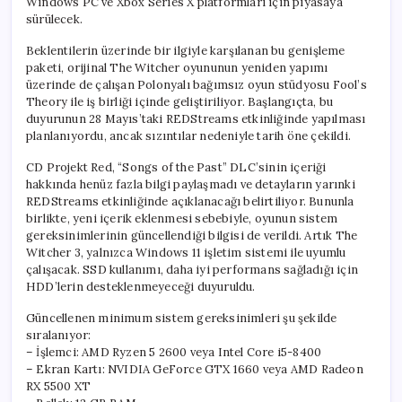
Windows PC ve Xbox Series X platformları için piyasaya
sürülecek.
Beklentilerin üzerinde bir ilgiyle karşılanan bu genişleme
paketi, orijinal The Witcher oyununun yeniden yapımı
üzerinde de çalışan Polonyalı bağımsız oyun stüdyosu Fool’s
Theory ile iş birliği içinde geliştiriliyor. Başlangıçta, bu
duyurunun 28 Mayıs’taki REDStreams etkinliğinde yapılması
planlanıyordu, ancak sızıntılar nedeniyle tarih öne çekildi.
CD Projekt Red, “Songs of the Past” DLC’sinin içeriği
hakkında henüz fazla bilgi paylaşmadı ve detayların yarınki
REDStreams etkinliğinde açıklanacağı belirtiliyor. Bununla
birlikte, yeni içerik eklenmesi sebebiyle, oyunun sistem
gereksinimlerinin güncellendiği bilgisi de verildi. Artık The
Witcher 3, yalnızca Windows 11 işletim sistemi ile uyumlu
çalışacak. SSD kullanımı, daha iyi performans sağladığı için
HDD’lerin desteklenmeyeceği duyuruldu.
Güncellenen minimum sistem gereksinimleri şu şekilde
sıralanıyor:
– İşlemci: AMD Ryzen 5 2600 veya Intel Core i5-8400
– Ekran Kartı: NVIDIA GeForce GTX 1660 veya AMD Radeon
RX 5500 XT