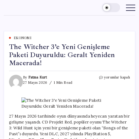
Skip
to
content
EKONOMI
The Witcher 3’e Yeni Genişleme
Paketi Duyuruldu: Geralt Yeniden
Macerada!
The
By
Fatma Kurt
yorumlar kapalı
Witcher
27 Mayıs 2026
1 Min Read
3’e
Yeni
Genişleme
Paketi
Duyuruldu:
Geralt
27 Mayıs 2026 tarihinde oyun dünyasında heyecan yaratan bir
Yeniden
gelişme yaşandı. CD Projekt Red, popüler oyunu The Witcher
Macerada!
3: Wild Hunt için yeni bir genişleme paketi olan “Songs of the
için
Past”ı duyurdu. Yeni DLC, 2027 yılında PlayStation 5,