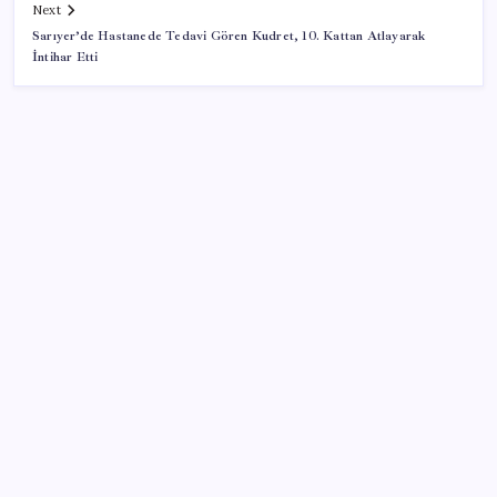
Next
Sarıyer’de Hastanede Tedavi Gören Kudret, 10. Kattan Atlayarak
İntihar Etti
SON YAZILAR
Gazprom: Avrupa’nın yer altı doğalgaz depoları
rekor düzeyde düşük
Tüm dünyaya ‘tatil daveti’
Konutlar Ekim 2026’da tamam
Resmi Gazete’de bugün (08.08.2026)