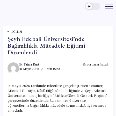
Skip
to
content
EĞITIM
Şeyh Edebali Üniversitesi’nde
Bağımlılıkla Mücadele Eğitimi
Düzenlendi
Şeyh
By
Fatma Kurt
yorumlar kapalı
Edebali
18 Mayıs 2026
1 Min Read
Üniversitesi’nde
Bağımlılıkla
Mücadele
18 Mayıs 2026 tarihinde Bilecik’te gerçekleştirilen seminer,
Eğitimi
Bilecik İl Emniyet Müdürlüğü’nün liderliğinde ve Şeyh Edebali
Düzenlendi
için
Üniversitesi’nin iş birliğiyle “Birlikte Güvenli Gelecek Projesi”
çerçevesinde düzenlendi. Bu seminer, üniversite
öğrencilerine bağımlılıkla mücadele konusunda bilgi vermeyi
amaçladı.