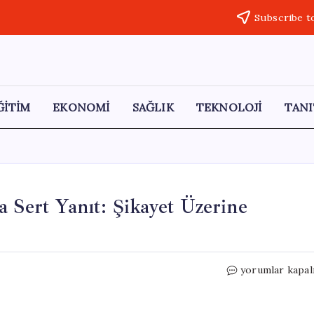
Subscribe t
ĞİTİM
EKONOMİ
SAĞLIK
TEKNOLOJİ
TANI
 Sert Yanıt: Şikayet Üzerine
Semih
yorumlar kapal
Yalçın’dan
Bülent
Arınç’a