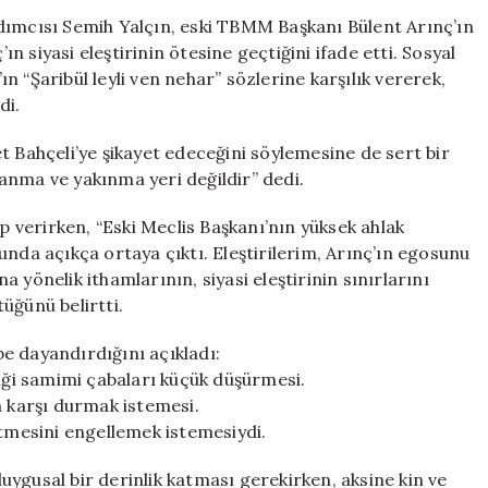
Sert
dımcısı Semih Yalçın, eski TBMM Başkanı Bülent Arınç’ın
Yanıt:
ın siyasi eleştirinin ötesine geçtiğini ifade etti. Sosyal
Şikayet
 “Şaribül leyli ven nehar” sözlerine karşılık vererek,
Üzerine
di.
Açıklama
için
t Bahçeli’ye şikayet edeceğini söylemesine de sert bir
zlanma ve yakınma yeri değildir” dedi.
ap verirken, “Eski Meclis Başkanı’nın yüksek ahlak
unda açıkça ortaya çıktı. Eleştirilerim, Arınç’ın egosunu
na yönelik ithamlarının, siyasi eleştirinin sınırlarını
üğünü belirtti.
ebe dayandırdığını açıkladı:
diği samimi çabaları küçük düşürmesi.
a karşı durmak istemesi.
k etmesini engellemek istemesiydi.
 duygusal bir derinlik katması gerekirken, aksine kin ve