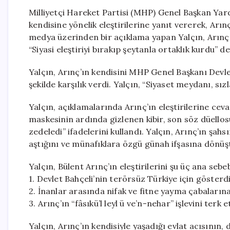
Milliyetçi Hareket Partisi (MHP) Genel Başkan Yar
kendisine yönelik eleştirilerine yanıt vererek, Arınç’
medya üzerinden bir açıklama yapan Yalçın, Arınç’ın
“Siyasi eleştiriyi bırakıp şeytanla ortaklık kurdu” de
Yalçın, Arınç’ın kendisini MHP Genel Başkanı Devle
şekilde karşılık verdi. Yalçın, “Siyaset meydanı, sı
Yalçın, açıklamalarında Arınç’ın eleştirilerine cev
maskesinin ardında gizlenen kibir, son söz düellos
zedeledi” ifadelerini kullandı. Yalçın, Arınç’ın şahsı
aştığını ve münafıklara özgü günah ifşasına dönüşt
Yalçın, Bülent Arınç’ın eleştirilerini şu üç ana seb
1. Devlet Bahçeli’nin terörsüz Türkiye için göster
2. İnanlar arasında nifak ve fitne yayma çabaların
3. Arınç’ın “fâsıkü’l leyl ü ve’n-nehar” işlevini ter
Yalçın, Arınç’ın kendisiyle yaşadığı evlat acısının,