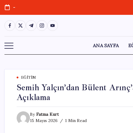
Skip
-
to
content
https://www.facebook.com/
https://twitter.com/
https://t.me/
https://www.instagram.com/
https://youtube.com/
ANA SAYFA
E
EĞITIM
Semih Yalçın’dan Bülent Arınç’a
Açıklama
By
Fatma Kurt
15 Mayıs 2026
1 Min Read