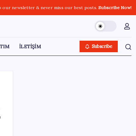
o our newsletter & never miss our best posts.
Subscribe Now!
TIM
İLETİŞİM
Subscribe
SON YAZILAR
ı
Trump’tan Fed Başkanı Warsh’a: Faiz kararı
tamamen ona bağlı değil