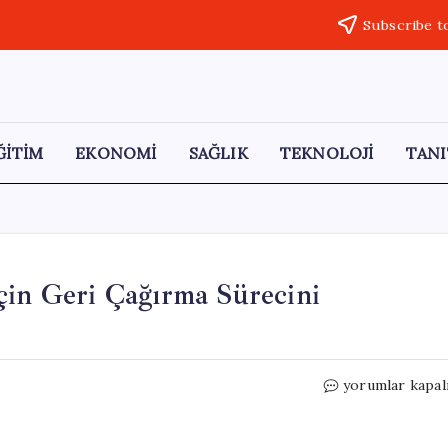
Subscribe t
ĞİTİM
EKONOMİ
SAĞLIK
TEKNOLOJİ
TANI
çin Geri Çağırma Sürecini
Nissan,
yorumlar kapal
70
Binden
Fazla