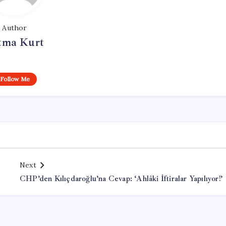
Author
tma Kurt
Follow Me
Next
CHP’den Kılıçdaroğlu’na Cevap: ‘Ahlâki İftiralar Yapılıyor!’