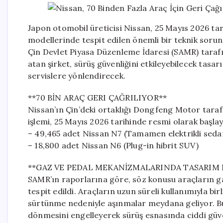
Japon otomobil üreticisi Nissan, 25 Mayıs 2026 tar
modellerinde tespit edilen önemli bir teknik sorun
Çin Devlet Piyasa Düzenleme İdaresi (SAMR) taraf
atan şirket, sürüş güvenliğini etkileyebilecek tasa
servislere yönlendirecek.
**70 BİN ARAÇ GERI ÇAĞRILIYOR**
Nissan’ın Çin’deki ortaklığı Dongfeng Motor taraf
işlemi, 25 Mayıs 2026 tarihinde resmi olarak başlay
– 49,465 adet Nissan N7 (Tamamen elektrikli seda
– 18,800 adet Nissan N6 (Plug-in hibrit SUV)
**GAZ VE PEDAL MEKANİZMALARINDA TASARIM 
SAMR’ın raporlarına göre, söz konusu araçların g
tespit edildi. Araçların uzun süreli kullanımıyla bi
sürtünme nedeniyle aşınmalar meydana geliyor. B
dönmesini engelleyerek sürüş esnasında ciddi güven