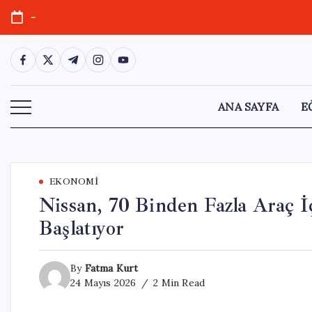
Skip
-
to
content
https://www.facebook.com/
https://twitter.com/
https://t.me/
https://www.instagram.com/
https://youtube.com/
ANA SAYFA
E
EKONOMI
Nissan, 70 Binden Fazla Araç İ
Başlatıyor
By
Fatma Kurt
24 Mayıs 2026
2 Min Read