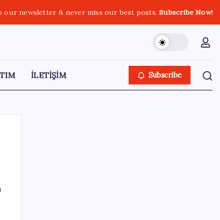
o our newsletter & never miss our best posts.
Subscribe Now!
TIM
İLETİŞİM
Subscribe
SON YAZILAR
ı
Trump’tan Fed Başkanı Warsh’a: Faiz kararı
tamamen ona bağlı değil