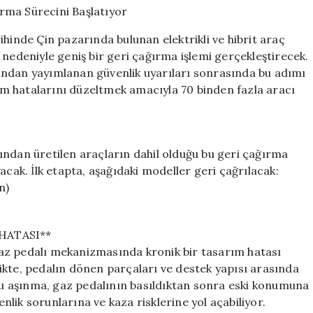
Araç
İçin
ihinde Çin pazarında bulunan elektrikli ve hibrit araç
Geri
 nedeniyle geniş bir geri çağırma işlemi gerçekleştirecek.
Çağırma
ından yayımlanan güvenlik uyarıları sonrasında bu adımı
Sürecini
Başlatıyor
rım hatalarını düzeltmek amacıyla 70 binden fazla aracı
için
ından üretilen araçların dahil olduğu bu geri çağırma
acak. İlk etapta, aşağıdaki modeller geri çağrılacak:
n)
HATASI**
az pedalı mekanizmasında kronik bir tasarım hatası
rlikte, pedalın dönen parçaları ve destek yapısı arasında
u aşınma, gaz pedalının basıldıktan sonra eski konumuna
lik sorunlarına ve kaza risklerine yol açabiliyor.