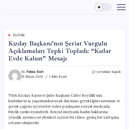
Skip
to
content
EĞITIM
Kızılay Başkanı’nın Şeriat Vurgulu
Açıklamaları Tepki Topladı: “Kızlar
Evde Kalsın” Mesajı
Kızılay
By
Fatma Kurt
yorumlar kapalı
Başkanı’nın
15 Mayıs 2026
1 Min Read
Şeriat
Vurgulu
Açıklamaları
Türk Kızılay Kayseri Şube Başkanı Cafer Beydilli’nin,
Tepki
kadınların iş yaşamından uzak durması gerektiğini savunan ve
Topladı:
“Kızlar
şeriat çağrısı içeren bir video paylaşımı sosyal medyada
Evde
büyük yankı uyandırdı. Sosyal medyada kadın haklarına
Kalsın”
yönelik ayrımcı söylemleri içeren bu video, geniş bir tartışma
Mesajı
ortamı oluşturdu.
için