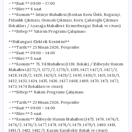
– **Saat:** 09:00 – 17:00
– **Süre:** 8 saat
– **Konum:** İstinye Mahallesi (Bostan Koru Üstü, Boğaziçi,
Fidanlık Çıkmazı, Goncalı Çıkmazı, Koru, Çakıroğlu Çıkmazı
Sokakları / Ayazağa Mahallesi: Kemerburgaz Sokak ve civarı)
– **Sebep:** Yatırım Programı Çalışması
**Sultangazi Elektrik Kesintisi**
– **Tarih:** 23 Nisan 2026, Perşembe
– **Saat:** 09:00 – 14:00
– **Süre:** 5 saat
– **Konum:** 75. Yıl Mahallesi (1338. Sokak) / Zübeyde Hanım
Mahallesi (1272/1, 1272/2, 1279/1, 1285, 1427, 1427/1, 1427/2,
1428, 1428/2, 1429, 1429/1, 1429/2, 1430, 1430/1, 1431, 1431/1,
1432, 1433, 1434, 1435, 1436, 1437, 1468, 1469, 1470, 1471, 1472,
1473, 1474 Sokakları ve civarı)
– **Sebep:** Bakım Programı Çalışması
– **Tarih:** 23 Nisan 2026, Perşembe
– **Saat:** 09:00 – 14:00
– **Süre:** 5 saat
– **Konum:** Zübeyde Hanım Mahallesi (1475, 1476, 1476/1,
1476/2, 1476/3, 1477, 1478, 1478/1, 1479, 1479/1, 1480, 1481,
1481/1, 1482, 1482/1, Kazım Karabekir Sokak ve civarı)