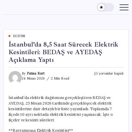
Skip
to
content
EĞITIM
İstanbul’da 8,5 Saat Sürecek Elektrik
Kesintileri: BEDAŞ ve AYEDAŞ
Açıklama Yaptı
İstanbul’da
By
Fatma Kurt
yorumlar kapalı
8,5
24 Nisan 2026
2 Min Read
Saat
Sürecek
Elektrik
İstanbul’da elektrik dağıtımını gerçekleştiren BEDAŞ ve
Kesintileri:
AYEDAŞ, 23 Nisan 2026 tarihinde gerçekleşecek elektrik
BEDAŞ
ve
kesintilerine dair detaylı bir liste yayımladı. Toplamda 7
AYEDAŞ
ilçede 10 ayrı noktada elektrik kesintisi yaşanacak. İşte o
Açıklama
ilçeler ve kesinti süreleri:
Yaptı
için
**Bayrampaşa Elektrik Kesintisi**