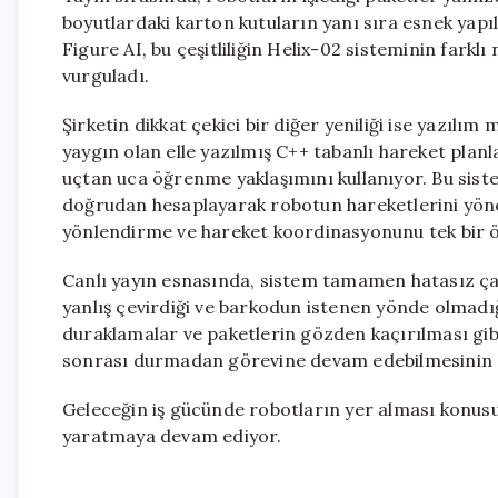
boyutlardaki karton kutuların yanı sıra esnek yapılı
Figure AI, bu çeşitliliğin Helix-02 sisteminin farkl
vurguladı.
Şirketin dikkat çekici bir diğer yeniliği ise yazılı
yaygın olan elle yazılmış C++ tabanlı hareket plan
uçtan uca öğrenme yaklaşımını kullanıyor. Bu sist
doğrudan hesaplayarak robotun hareketlerini yönet
yönlendirme ve hareket koordinasyonunu tek bir ö
Canlı yayın esnasında, sistem tamamen hatasız çal
yanlış çevirdiği ve barkodun istenen yönde olmadığ
duraklamalar ve paketlerin gözden kaçırılması gib
sonrası durmadan görevine devam edebilmesinin en
Geleceğin iş gücünde robotların yer alması konus
yaratmaya devam ediyor.