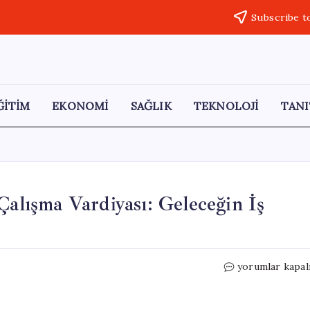
Subscribe t
ĞİTİM
EKONOMİ
SAĞLIK
TEKNOLOJİ
TANI
Çalışma Vardiyası: Geleceğin İş
Fabrikada
yorumlar kapal
Robotların
8
Saatlik