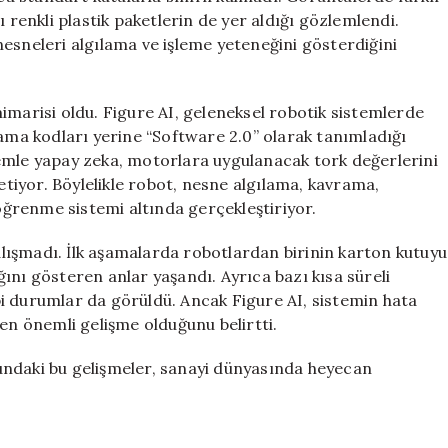
 renkli plastik paketlerin de yer aldığı gözlemlendi.
ı nesneleri algılama ve işleme yeteneğini gösterdiğini
m mimarisi oldu. Figure AI, geleneksel robotik sistemlerde
lama kodları yerine “Software 2.0” olarak tanımladığı
emle yapay zeka, motorlara uygulanacak tork değerlerini
iyor. Böylelikle robot, nesne algılama, kavrama,
ğrenme sistemi altında gerçekleştiriyor.
ışmadı. İlk aşamalarda robotlardan birinin karton kutuyu
ını gösteren anlar yaşandı. Ayrıca bazı kısa süreli
i durumlar da görüldü. Ancak Figure AI, sistemin hata
 önemli gelişme olduğunu belirtti.
undaki bu gelişmeler, sanayi dünyasında heyecan