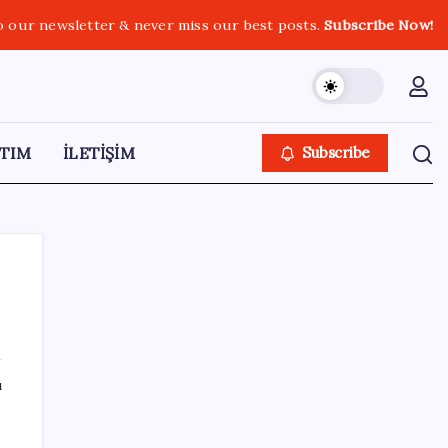
o our newsletter & never miss our best posts.
Subscribe Now!
TIM
İLETİŞİM
Subscribe
SON YAZILAR
ı
Trump’tan Fed Başkanı Warsh’a: Faiz kararı
tamamen ona bağlı değil