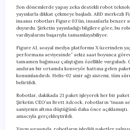
Son dönemlerde yapay zeka destekli robot teknoloji
yayınlarla dikkat çekmeye başladı. ABD merkezli Fig
insansı robotları Figure 03’ün, insanlarla benzer 
duyurdu. Şirketin yayınladığı bilgilere göre, bu r
vardiyalarını başarıyla tamamlayabiliyor.
Figure AI, sosyal medya platformu X üzerinden yap
performans seviyesinde” sekiz saat boyunca görev 
tamamen bağımsız çalıştığını özellikle vurguladı. C
andıran bir ortamda konveyör hattına gelen paketle
konumlandırdı. Helix-02 sinir ağı sistemi, tüm sür
belirtildi.
Robotlar, dakikada 21 paket işleyerek her bir paket 
Şirketin CEO’su Brett Adcock, robotların “insan se
saniyenin altına düştüğünü daha önce açıklamıştı. 
amacıyla gerçekleştirildi.
Yayın sırasında, robotların işlediği paketler yalnı