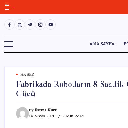
Skip
-
to
content
https://www.facebook.com/
https://twitter.com/
https://t.me/
https://www.instagram.com/
https://youtube.com/
ANA SAYFA
E
HABER
Fabrikada Robotların 8 Saatlik 
Gücü
By
Fatma Kurt
14 Mayıs 2026
2 Min Read