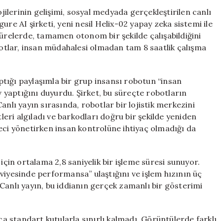
Çalışma
lerinin gelişimi, sosyal medyada gerçekleştirilen canlı
Vardiyası:
ure AI şirketi, yeni nesil Helix-02 yapay zeka sistemi ile
Geleceğin
sürelerde, tamamen otonom bir şekilde çalışabildiğini
İş
obotlar, insan müdahalesi olmadan tam 8 saatlik çalışma
Gücü
için
tığı paylaşımla bir grup insansı robotun “insan
yaptığını duyurdu. Şirket, bu süreçte robotların
anlı yayın sırasında, robotlar bir lojistik merkezini
ri algıladı ve barkodları doğru bir şekilde yeniden
eci yönetirken insan kontrolüne ihtiyaç olmadığı da
için ortalama 2,8 saniyelik bir işleme süresi sunuyor.
viyesinde performansa” ulaştığını ve işlem hızının üç
Canlı yayın, bu iddianın gerçek zamanlı bir gösterimi
zca standart kutularla sınırlı kalmadı. Görüntülerde farklı