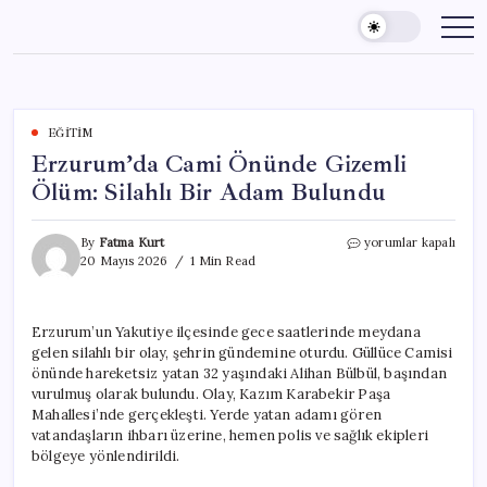
Skip
to
content
EĞITIM
Erzurum’da Cami Önünde Gizemli
Ölüm: Silahlı Bir Adam Bulundu
Erzurum’da
By
Fatma Kurt
yorumlar kapalı
Cami
20 Mayıs 2026
1 Min Read
Önünde
Gizemli
Ölüm:
Erzurum’un Yakutiye ilçesinde gece saatlerinde meydana
Silahlı
gelen silahlı bir olay, şehrin gündemine oturdu. Güllüce Camisi
Bir
Adam
önünde hareketsiz yatan 32 yaşındaki Alihan Bülbül, başından
Bulundu
vurulmuş olarak bulundu. Olay, Kazım Karabekir Paşa
için
Mahallesi’nde gerçekleşti. Yerde yatan adamı gören
vatandaşların ihbarı üzerine, hemen polis ve sağlık ekipleri
bölgeye yönlendirildi.