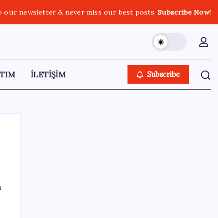
o our newsletter & never miss our best posts.
Subscribe Now!
TIM
İLETİŞİM
Subscribe
SON YAZILAR
ı
AKP, milletvekillerini ‘çerçeve yasa’ teklifi
için kapalı grup toplantısına çağırdı