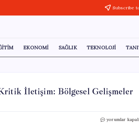
Subscribe t
ĞİTİM
EKONOMİ
SAĞLIK
TEKNOLOJİ
TANI
itik İletişim: Bölgesel Gelişmeler
Erdoğan
yorumlar kapal
ve
von
der