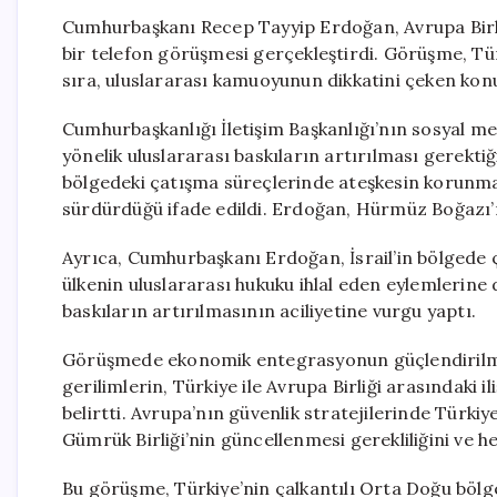
Cumhurbaşkanı Recep Tayyip Erdoğan, Avrupa Birl
bir telefon görüşmesi gerçekleştirdi. Görüşme, Türki
sıra, uluslararası kamuoyunun dikkatini çeken kon
Cumhurbaşkanlığı İletişim Başkanlığı’nın sosyal m
yönelik uluslararası baskıların artırılması gerektiğ
bölgedeki çatışma süreçlerinde ateşkesin korunmas
sürdürdüğü ifade edildi. Erdoğan, Hürmüz Boğazı’nı
Ayrıca, Cumhurbaşkanı Erdoğan, İsrail’in bölgede 
ülkenin uluslararası hukuku ihlal eden eylemlerine 
baskıların artırılmasının aciliyetine vurgu yaptı.
Görüşmede ekonomik entegrasyonun güçlendirilme
gerilimlerin, Türkiye ile Avrupa Birliği arasındaki 
belirtti. Avrupa’nın güvenlik stratejilerinde Türki
Gümrük Birliği’nin güncellenmesi gerekliliğini ve he
Bu görüşme, Türkiye’nin çalkantılı Orta Doğu bölge