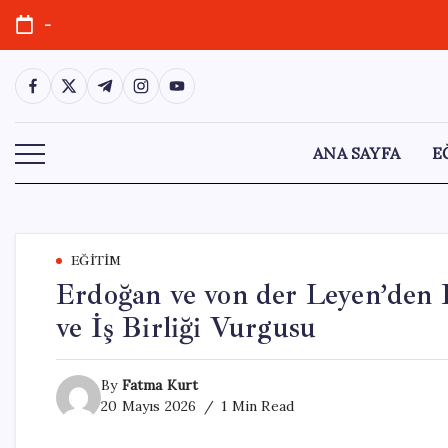
Skip
-
to
content
https://www.facebook.com/
https://twitter.com/
https://t.me/
https://www.instagram.com/
https://youtube.com/
ANA SAYFA
E
EĞITIM
Erdoğan ve von der Leyen’den Kr
ve İş Birliği Vurgusu
By
Fatma Kurt
20 Mayıs 2026
1 Min Read