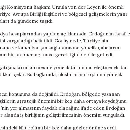
Leyen’den
iği Komisyonu Başkanı Ursula von der Leyen ile önemli
Kritik
ye-Avrupa Birliği ilişkileri ve bölgesel gelişmelerin yanı
İletişim:
uları da gündeme taşıdı.
Bölgesel
Gelişmeler
edya hesaplarından yapılan açıklamada, Erdoğan’ın İsrail’
ve
ini vurguladığı belirtildi. Görüşmede, Türkiye’nin
İş
ına ve kalıcı barışın sağlanmasına yönelik çabalarını
Birliği
n bir an önce açılması gerektiğini de dile getirdi.
Vurgusu
için
çatışmaların sürmesine yönelik tutumunu eleştirerek, bu
dikkat çekti. Bu bağlamda, uluslararası topluma yönelik
si konusuna da değinildi. Erdoğan, bölgede yaşanan
ilişkilerin stratejik önemini bir kez daha ortaya koyduğunu
ye’nin yer almasının faydalı olacağını ifade eden Erdoğan,
r alanda iş birliğinin geliştirilmesinin önemini vurguladı.
sindeki kilit rolünü bir kez daha gözler önüne serdi.