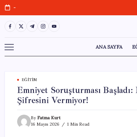
Skip
-
to
content
https://www.facebook.com/
https://twitter.com/
https://t.me/
https://www.instagram.com/
https://youtube.com/
ANA SAYFA
E
EĞITIM
Emniyet Soruşturması Başladı:
Şifresini Vermiyor!
By
Fatma Kurt
16 Mayıs 2026
1 Min Read