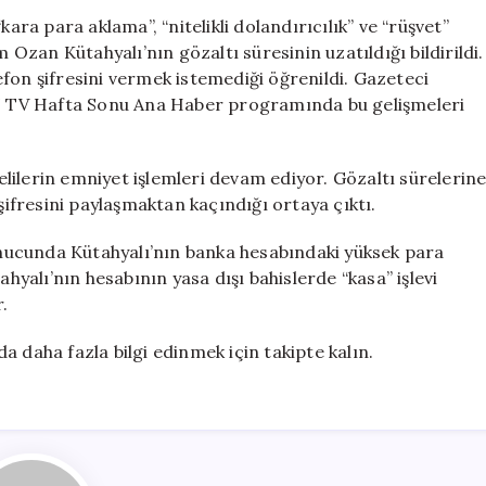
Ozan
ara para aklama”, “nitelikli dolandırıcılık” ve “rüşvet”
Kütahyalı
zan Kütahyalı’nın gözaltı süresinin uzatıldığı bildirildi.
Telefon
fon şifresini vermek istemediği öğrenildi. Gazeteci
Şifresini
 TV Hafta Sonu Ana Haber programında bu gelişmeleri
Vermiyor!
için
lilerin emniyet işlemleri devam ediyor. Gözaltı sürelerin
şifresini paylaşmaktan kaçındığı ortaya çıktı.
nucunda Kütahyalı’nın banka hesabındaki yüksek para
ahyalı’nın hesabının yasa dışı bahislerde “kasa” işlevi
.
 daha fazla bilgi edinmek için takipte kalın.