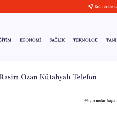
Subscribe t
ĞİTİM
EKONOMİ
SAĞLIK
TEKNOLOJİ
TANI
 Rasim Ozan Kütahyalı Telefon
Emniyet
yorumlar kapal
Soruşturması
Başladı:
Rasim