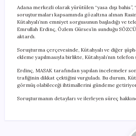
Adana merkezli olarak yürütülen “yasa dışı bahis”, “k
soruşturmaları kapsamında gözaltına alınan Rasim O
Kütahyalı’nın emniyet sorgusunun başladığı ve tele
Emrullah Erdinç, Özlem Gürses’in sunduğu SÖZCÜ
aktardı.
Soruşturma çerçevesinde, Kütahyalı ve diğer şüphe
ekleme yapılmasıyla birlikte, Kütahyalı’nın telefon 
Erdinç, MASAK tarafından yapılan incelemeler so
trafiğinin dikkat çektiğini vurguladı. Bu durum, Küt
görmüş olabileceği ihtimallerini gündeme getiriyor
Soruşturmanın detayları ve ilerleyen süreç hakkında