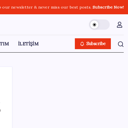
o our newsletter & never miss our best posts.
Subscribe Now!
TIM
İLETİŞİM
Subscribe
SON YAZILAR
ı
AKP, milletvekillerini ‘çerçeve yasa’ teklifi
için kapalı grup toplantısına çağırdı