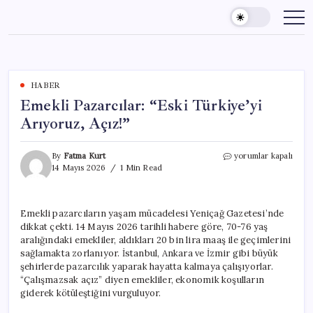
Skip
to
content
HABER
Emekli Pazarcılar: “Eski Türkiye’yi
Arıyoruz, Açız!”
Emekli
By
Fatma Kurt
yorumlar kapalı
Pazarcılar:
14 Mayıs 2026
1 Min Read
“Eski
Türkiye’yi
Arıyoruz,
Emekli pazarcıların yaşam mücadelesi Yeniçağ Gazetesi’nde
Açız!”
dikkat çekti. 14 Mayıs 2026 tarihli habere göre, 70-76 yaş
için
aralığındaki emekliler, aldıkları 20 bin lira maaş ile geçimlerini
sağlamakta zorlanıyor. İstanbul, Ankara ve İzmir gibi büyük
şehirlerde pazarcılık yaparak hayatta kalmaya çalışıyorlar.
“Çalışmazsak açız” diyen emekliler, ekonomik koşulların
giderek kötüleştiğini vurguluyor.